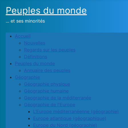
Peuples du monde
... et ses minorités
Accueil
Nouvelles
Regards sur les peuples
Définitions
Peuples du monde
Annuaire des peuples
Géographie
Géographie physique
Géographie humaine
Geographie de la méditerranée
Géographie de l'Europe
L’Europe méditerranéenne (géographie)
Europe atlantique (géographique)
Europe du Nord (géographie)