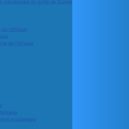
st méridionale du golfe de Guinée
 de l'Afrique
ique
rne de l'Afrique
e
identales
ation occidentale