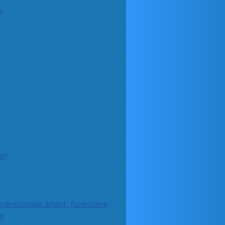
a
l)
méridionale atlant. forestière
e