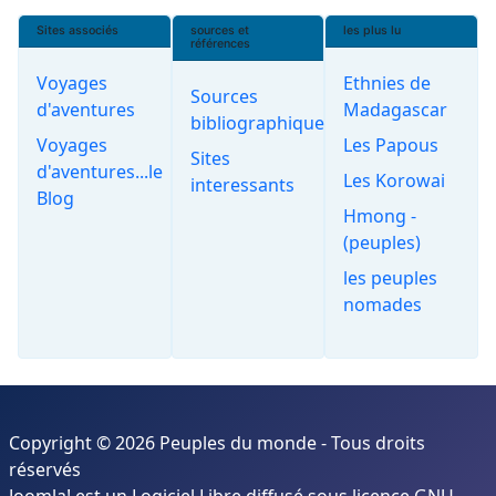
Sites associés
sources et
les plus lu
références
Voyages
Ethnies de
Sources
d'aventures
Madagascar
bibliographiques
Voyages
Les Papous
Sites
d'aventures...le
Les Korowai
interessants
Blog
Hmong -
(peuples)
les peuples
nomades
Copyright © 2026 Peuples du monde - Tous droits
réservés