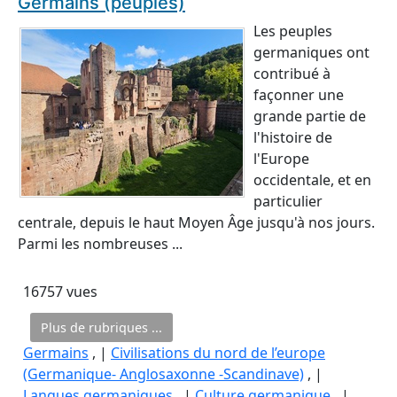
Germains (peuples)
Les peuples
germaniques ont
contribué à
façonner une
grande partie de
l'histoire de
l'Europe
occidentale, et en
particulier
centrale, depuis le haut Moyen Âge jusqu'à nos jours.
Parmi les nombreuses ...
16757 vues
Plus de rubriques ...
Germains
, |
Civilisations du nord de l’europe
(Germanique- Anglosaxonne -Scandinave)
, |
Langues germaniques
, |
Culture germanique
, |