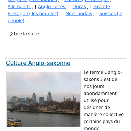
Allemands
, |
Anglo-celtes
, |
Duras
, |
Grande
Bretagne ( les peuples)
, |
Néerlandais
, |
Suisses (le
peuple)
,
Lire la suite...
Culture Anglo-saxonne
Le terme « anglo-
saxons » est de
nos jours
abondamment
utilisé pour
désigner de
manière collective
certains pays du
monde