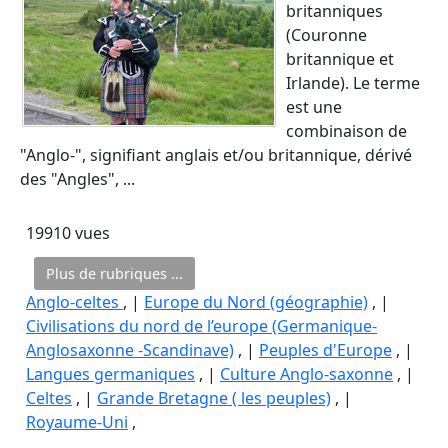
britanniques
(Couronne
britannique et
Irlande). Le terme
est une
combinaison de
"Anglo-", signifiant anglais et/ou britannique, dérivé
des "Angles", ...
19910 vues
Plus de rubriques ...
Anglo-celtes
, |
Europe du Nord (géographie)
, |
Civilisations du nord de l’europe (Germanique-
Anglosaxonne -Scandinave)
, |
Peuples d'Europe
, |
Langues germaniques
, |
Culture Anglo-saxonne
, |
Celtes
, |
Grande Bretagne ( les peuples)
, |
Royaume-Uni
,