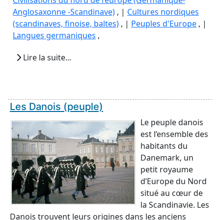
Civilisations du nord de l’europe (Germanique-
Anglosaxonne -Scandinave)
, |
Cultures nordiques
(scandinaves, finoise, baltes)
, |
Peuples d'Europe
, |
Langues germaniques
,
Lire la suite...
Les Danois (peuple)
Le peuple danois
est l’ensemble des
habitants du
Danemark, un
petit royaume
d’Europe du Nord
situé au cœur de
la Scandinavie. Les
Danois trouvent leurs origines dans les anciens