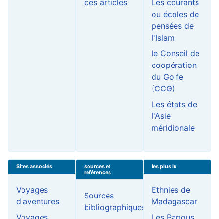
des articles
Les courants
ou écoles de
pensées de
l'Islam
le Conseil de
coopération
du Golfe
(CCG)
Les états de
l'Asie
méridionale
Sites associés
sources et
les plus lu
références
Voyages
Ethnies de
Sources
d'aventures
Madagascar
bibliographiques
Voyages
Les Papous