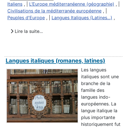
Italiens
, |
L’Europe méditerranéenne (géographie)
, |
Civilisations de la méditerranée européenne
, |
Peuples d'Europe
, |
Langues Italiques (Latines...)
,
Lire la suite...
Langues italiques (romanes, latines)
Les langues
italiques sont une
branche de la
famille des
langues indo-
européennes. La
langue italique la
plus importante
historiquement fut