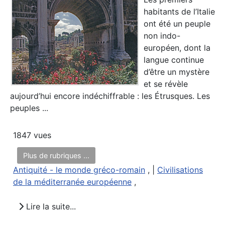
habitants de l’Italie
ont été un peuple
non indo-
européen, dont la
langue continue
d’être un mystère
et se révèle
aujourd’hui encore indéchiffrable : les Étrusques. Les
peuples ...
1847 vues
Plus de rubriques ...
Antiquité - le monde gréco-romain
, |
Civilisations
de la méditerranée européenne
,
Lire la suite...