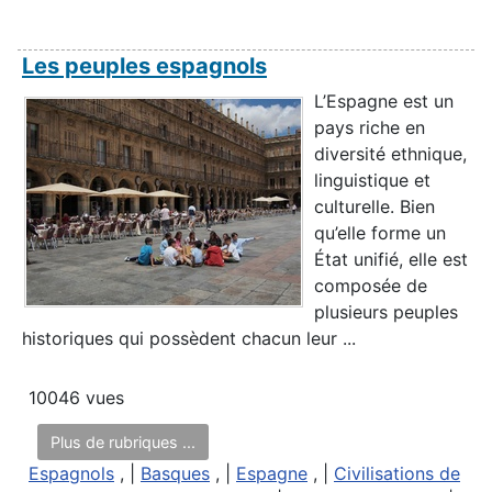
Les peuples espagnols
L’Espagne est un
pays riche en
diversité ethnique,
linguistique et
culturelle. Bien
qu’elle forme un
État unifié, elle est
composée de
plusieurs peuples
historiques qui possèdent chacun leur ...
10046 vues
Plus de rubriques ...
Espagnols
, |
Basques
, |
Espagne
, |
Civilisations de