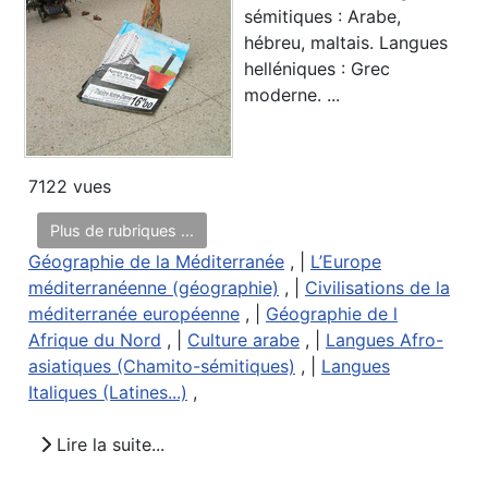
sémitiques : Arabe,
hébreu, maltais. Langues
helléniques : Grec
moderne. ...
7122 vues
Plus de rubriques ...
Géographie de la Méditerranée
, |
L’Europe
méditerranéenne (géographie)
, |
Civilisations de la
méditerranée européenne
, |
Géographie de l
Afrique du Nord
, |
Culture arabe
, |
Langues Afro-
asiatiques (Chamito-sémitiques)
, |
Langues
Italiques (Latines...)
,
Lire la suite...