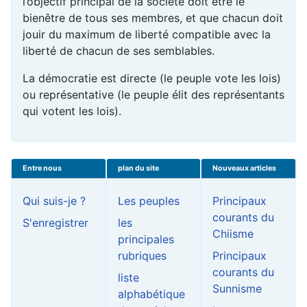
l’objectif principal de la société doit être le
bienêtre de tous ses membres, et que chacun doit
jouir du maximum de liberté compatible avec la
liberté de chacun de ses semblables.
La démocratie est directe (le peuple vote les lois)
ou représentative (le peuple élit des représentants
qui votent les lois).
Entre nous
plan du site
Nouveaux articles
Qui suis-je ?
Les peuples
Principaux
courants du
S'enregistrer
les
Chiisme
principales
rubriques
Principaux
courants du
liste
Sunnisme
alphabétique