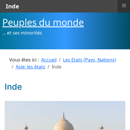
≡
Inde
Peuples du monde
... et ses minorités
Vous êtes ici :
Accueil
Les Etats (Pays, Nations)
Asie: les états
Inde
Inde