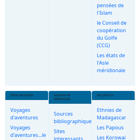
pensées de
l'Islam
le Conseil de
coopération
du Golfe
(CCG)
Les états de
l'Asie
méridionale
Sites associés
sources et
les plus lu
références
Voyages
Ethnies de
Sources
d'aventures
Madagascar
bibliographiques
Voyages
Les Papous
Sites
d'aventures...le
Les Korowai
interessants