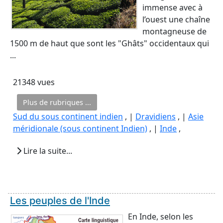
immense avec à
l’ouest une chaîne
montagneuse de
1500 m de haut que sont les "Ghâts" occidentaux qui
...
21348 vues
Plus de rubriques ...
Sud du sous continent indien
, |
Dravidiens
, |
Asie
méridionale (sous continent Indien)
, |
Inde
,
Lire la suite...
Les peuples de l'Inde
En Inde, selon les