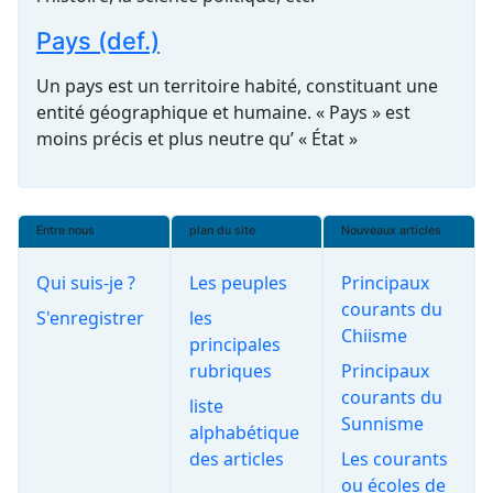
Pays (def.)
Un pays est un territoire habité, constituant une
entité géographique et humaine. « Pays » est
moins précis et plus neutre qu’ « État »
Entre nous
plan du site
Nouveaux articles
Qui suis-je ?
Les peuples
Principaux
courants du
S'enregistrer
les
Chiisme
principales
rubriques
Principaux
courants du
liste
Sunnisme
alphabétique
des articles
Les courants
ou écoles de