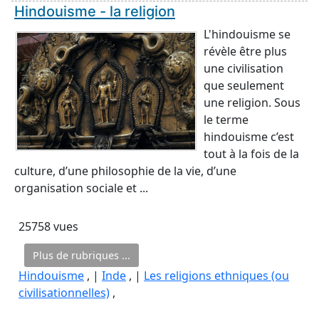
Hindouisme - la religion
L'hindouisme se
révèle être plus
une civilisation
que seulement
une religion. Sous
le terme
hindouisme c’est
tout à la fois de la
culture, d’une philosophie de la vie, d’une
organisation sociale et ...
25758 vues
Plus de rubriques ...
Hindouisme
, |
Inde
, |
Les religions ethniques (ou
civilisationnelles)
,