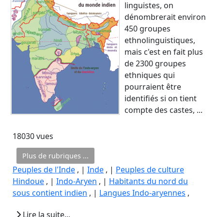
linguistes, on
dénombrerait environ
450 groupes
ethnolinguistiques,
mais c'est en fait plus
de 2300 groupes
ethniques qui
pourraient être
identifiés si on tient
compte des castes, ...
18030 vues
Plus de rubriques ...
Peuples de l'Inde
, |
Inde
, |
Peuples de culture
Hindoue
, |
Indo-Aryen
, |
Habitants du nord du
sous contient indien
, |
Langues Indo-aryennes
,
Lire la suite...