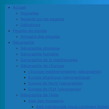
Accueil
Nouvelles
Regards sur les peuples
Définitions
Peuples du monde
Annuaire des peuples
Géographie
Géographie physique
Géographie humaine
Geographie de la méditerranée
Géographie de l'Europe
L’Europe méditerranéenne (géographie)
Europe atlantique (géographique)
Europe du Nord (géographie)
Europe de l'Est (géographie)
Géographie de l'Asie
Asie des moussons
Asie méridionale (sous continent Indien