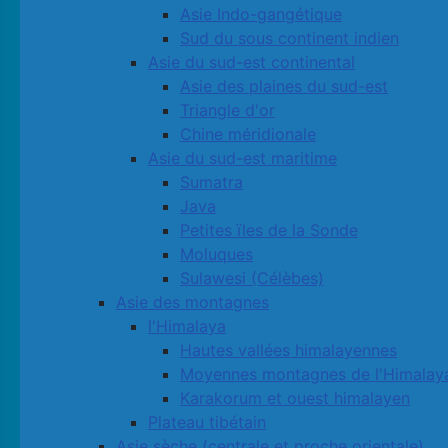
Asie Indo-gangétique
Sud du sous continent indien
Asie du sud-est continental
Asie des plaines du sud-est
Triangle d'or
Chine méridionale
Asie du sud-est maritime
Sumatra
Java
Petites ïles de la Sonde
Moluques
Sulawesi (Célèbes)
Asie des montagnes
l'Himalaya
Hautes vallées himalayennes
Moyennes montagnes de l'Himalay
Karakorum et ouest himalayen
Plateau tibétain
Asie sèche (centrale et proche orientale)