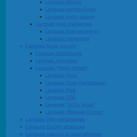
Langues latines
Langues germaniques
Langues balto-slaves
Langues Indo-Iraniennes
Langues Indo-aryennes
Langues iraniennes
Langues Nigér-congo
Langues atlantiques
Langues Mandées
Langues "Volta-congo"
Langues Krou
Langues Gour (voltaïques)
Langues Kwa
Langues GBE
Langues "Volta Niger"
Langues "Benoue Congo"
Langues Nilo-sahariennes
Langues Ouralo-altaïques
Langues papous et australiennes