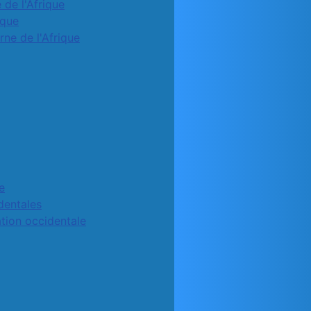
 de l'Afrique
ique
rne de l'Afrique
e
identales
ation occidentale