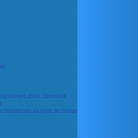
l)
méridionale atlant. forestière
e
st méridionale du golfe de Guinée