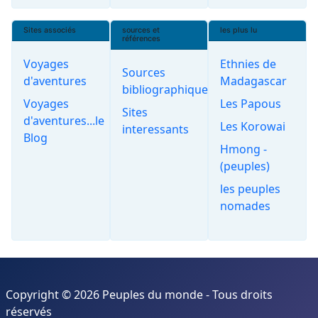
Sites associés
sources et
les plus lu
références
Voyages
Ethnies de
Sources
d'aventures
Madagascar
bibliographiques
Voyages
Les Papous
Sites
d'aventures...le
Les Korowai
interessants
Blog
Hmong -
(peuples)
les peuples
nomades
Copyright © 2026 Peuples du monde - Tous droits
réservés