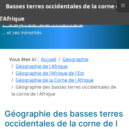
≡
Basses terres occidentales de la corne de
l'Afrique
Peuples du monde
... et ses minorités
Vous êtes ici :
Accueil
Géographie
Géographie de l Afrique
Géographie de l'Afrique de l'Est
Géographie de la Corne de l Afrique
Géographie des basses terres occidentales de
la corne de l Afrique
Géographie des basses terres
occidentales de la corne de l