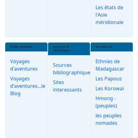
Les états de
l'Asie
méridionale
Sites associés
sources et
les plus lu
références
Voyages
Ethnies de
Sources
d'aventures
Madagascar
bibliographiques
Voyages
Les Papous
Sites
d'aventures...le
Les Korowai
interessants
Blog
Hmong -
(peuples)
les peuples
nomades