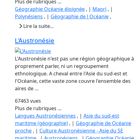
Plus de rubriques ...
Géographie Océanie éloignée
, |
Maori
, |
Polynésiens
, |
Géographie de l Océanie
,
Lire la suite...
L’Austronésie
L'Austronésie n'est pas une région géographique à
proprement parler, ni un regroupement
ethnologique. A cheval entre l'Asie du sud-est et
l'Océanie, cette vaste zone couvre l'ensemble des
aires de ...
67463 vues
Plus de rubriques ...
Langues Austronésiennes
, |
Asie du sud-est
maritime (géographie)
, |
Géographie de Océanie
proche
, |
Culture Austronésienne - Asie du SE
maritime
, |
Austronésiens
, |
Géographie Océanie