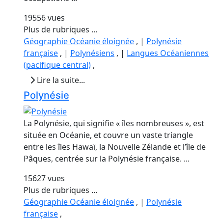
19556 vues
Plus de rubriques ...
Géographie Océanie éloignée
, |
Polynésie
française
, |
Polynésiens
, |
Langues Océaniennes
(pacifique central)
,
Lire la suite...
Polynésie
La Polynésie, qui signifie « îles nombreuses », est
située en Océanie, et couvre un vaste triangle
entre les îles Hawaï, la Nouvelle Zélande et l’île de
Pâques, centrée sur la Polynésie française. ...
15627 vues
Plus de rubriques ...
Géographie Océanie éloignée
, |
Polynésie
française
,