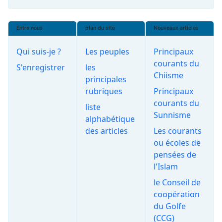
Entre nous
plan du site
Nouveaux articles
Qui suis-je ?
Les peuples
Principaux
courants du
S'enregistrer
les
Chiisme
principales
rubriques
Principaux
courants du
liste
Sunnisme
alphabétique
des articles
Les courants
ou écoles de
pensées de
l'Islam
le Conseil de
coopération
du Golfe
(CCG)