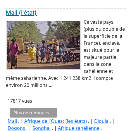
Mali (l'état)
Ce vaste pays
(plus du double de
la superficie de la
France), enclavé,
est situé pour la
majeure partie
dans la zone
sahélienne et
même saharienne. Avec 1 241 238 km2 il compte
environ 20 millions ...
17817 vues
Plus de rubriques ...
Mali
, |
Afrique de l'Ouest (les états)
, |
Dioula
, |
Dogons
, |
Songhai
, |
Afrique sahélienne
,