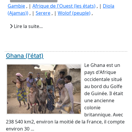
Gambie
, |
Afrique de l'Ouest (les états)
, |
Diola
(Ajamas))
, |
Serere
, |
Wolof (peuple)
,
Lire la suite...
Ghana (l'état)
Le Ghana est un
pays d'Afrique
occidentale situé
au bord du Golfe
de Guinée. Il était
une ancienne
colonie
britannique. Avec
238 540 km2, environ la moitié de la France, il compte
environ 30 ...