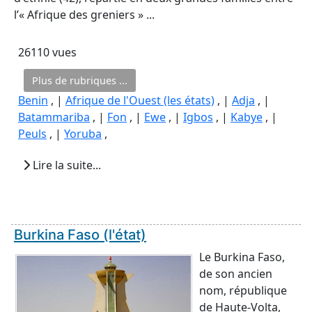
l’« Afrique des greniers » ...
26110 vues
Plus de rubriques ...
Benin
, |
Afrique de l'Ouest (les états)
, |
Adja
, |
Batammariba
, |
Fon
, |
Ewe
, |
Igbos
, |
Kabye
, |
Peuls
, |
Yoruba
,
Lire la suite...
Burkina Faso (l'état)
Le Burkina Faso,
de son ancien
nom, république
de Haute-Volta,