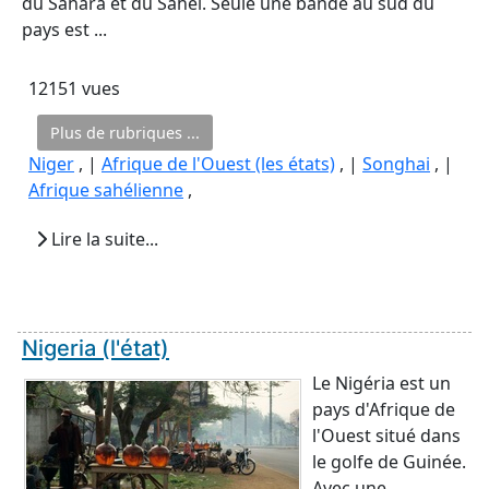
du Sahara et du Sahel. Seule une bande au sud du
pays est ...
12151 vues
Plus de rubriques ...
Niger
, |
Afrique de l'Ouest (les états)
, |
Songhai
, |
Afrique sahélienne
,
Lire la suite...
Nigeria (l'état)
Le Nigéria est un
pays d'Afrique de
l'Ouest situé dans
le golfe de Guinée.
Avec une