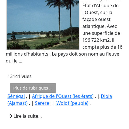
État d'Afrique de
l'Ouest, sur la
façade ouest
atlantique. Avec
une superficie de
196 722 km2, il
compte plus de 16
millions d’habitants . Le pays doit son nom au fleuve
qui le ...
13141 vues
Plus de rubriques ...
Sénégal
, |
Afrique de l'Ouest (les états)
, |
Diola
(Ajamas))
, |
Serere
, |
Wolof (peuple)
,
Lire la suite...