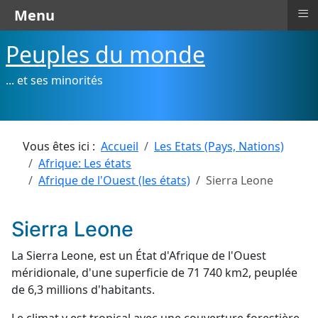
≡
Menu
Peuples du monde
... et ses minorités
Vous êtes ici :
Accueil
Les Etats (Pays, Nations)
Afrique: Les états
Afrique de l'Ouest (les états)
Sierra Leone
Sierra Leone
La Sierra Leone, est un État d'Afrique de l'Ouest
méridionale, d'une superficie de 71 740 km2, peuplée
de 6,3 millions d'habitants.