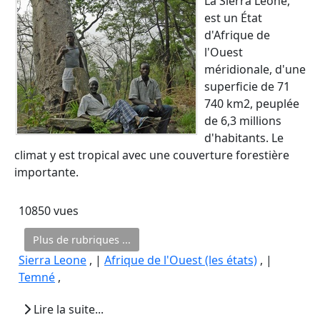
La Sierra Leone,
est un État
d'Afrique de
l'Ouest
méridionale, d'une
superficie de 71
740 km2, peuplée
de 6,3 millions
d'habitants. Le
climat y est tropical avec une couverture forestière
importante.
10850 vues
Plus de rubriques ...
Sierra Leone
, |
Afrique de l'Ouest (les états)
, |
Temné
,
Lire la suite...