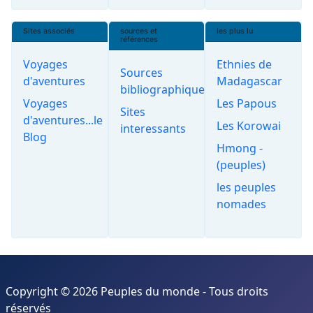
Sites associés
sources et
les plus lu
références
Voyages
Ethnies de
Sources
d'aventures
Madagascar
bibliographiques
Voyages
Les Papous
Sites
d'aventures...le
Les Korowai
interessants
Blog
Hmong -
(peuples)
les peuples
nomades
Copyright © 2026 Peuples du monde - Tous droits
réservés