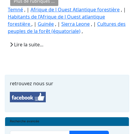
Plus de rubriques ...
Temné
, |
Afrique de l Ouest Atlantique forestière
, |
Habitants de l’Afrique de l Ouest atlantique
forestière
, |
Guinée
, |
Sierra Leone
, |
Cultures des
peuples de la forêt (équatoriale)
,
Lire la suite...
retrouvez nous sur
Recherche avancée