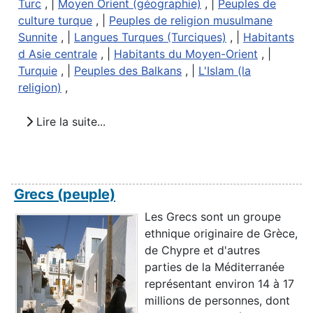
Turc
, |
Moyen Orient (géographie)
, |
Peuples de
culture turque
, |
Peuples de religion musulmane
Sunnite
, |
Langues Turques (Turciques)
, |
Habitants
d Asie centrale
, |
Habitants du Moyen-Orient
, |
Turquie
, |
Peuples des Balkans
, |
L'Islam (la
religion)
,
Lire la suite...
Grecs (peuple)
Les Grecs sont un groupe
ethnique originaire de Grèce,
de Chypre et d'autres
parties de la Méditerranée
représentant environ 14 à 17
millions de personnes, dont