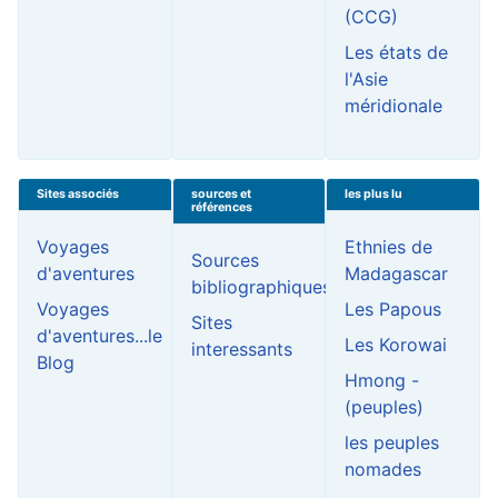
(CCG)
Les états de
l'Asie
méridionale
Sites associés
sources et
les plus lu
références
Voyages
Ethnies de
Sources
d'aventures
Madagascar
bibliographiques
Voyages
Les Papous
Sites
d'aventures...le
Les Korowai
interessants
Blog
Hmong -
(peuples)
les peuples
nomades