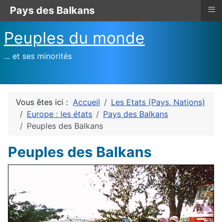
≡
Pays des Balkans
Peuples du monde
... et ses minorités
Vous êtes ici :
Accueil
Les Etats (Pays, Nations)
Europe : les états
Pays des Balkans
Peuples des Balkans
Peuples des Balkans