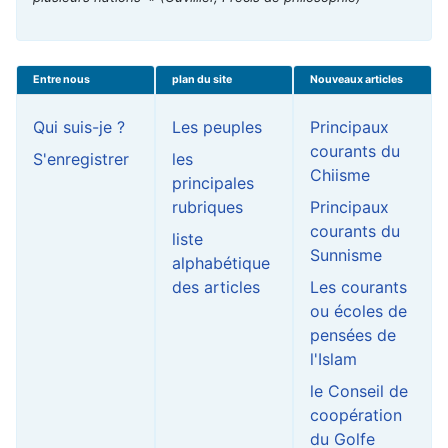
Entre nous
plan du site
Nouveaux articles
Qui suis-je ?
Les peuples
Principaux
courants du
S'enregistrer
les
Chiisme
principales
rubriques
Principaux
courants du
liste
Sunnisme
alphabétique
des articles
Les courants
ou écoles de
pensées de
l'Islam
le Conseil de
coopération
du Golfe