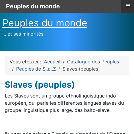
≡
Peuples du monde
Peuples du monde
... et ses minorités
Vous êtes ici :
Accueil
Catalogue des Peuples
Peuples de S..à..Z
Slaves (peuples)
Slaves (peuples)
Les Slaves sont un groupe ethnolinguistique indo-
européen, qui parle les différentes langues slaves du
groupe linguistique plus large. des balto-slave,