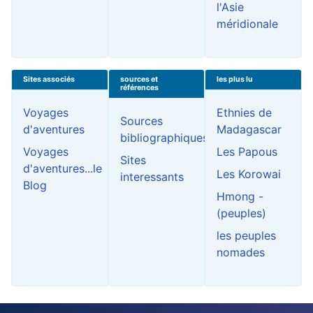
l'Asie
méridionale
Sites associés
sources et
les plus lu
références
Voyages
Ethnies de
Sources
d'aventures
Madagascar
bibliographiques
Voyages
Les Papous
Sites
d'aventures...le
Les Korowai
interessants
Blog
Hmong -
(peuples)
les peuples
nomades