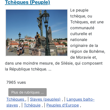
Tchèques (Peuple)
Le peuple
tchèque, ou
Tchèques, est une
communauté
culturelle et
nationale
originaire de la
région de Bohême,
de Moravie et,
dans une moindre mesure, de Silésie, qui composent
la République tchèque. ...
7965 vues
Plus de rubriques ...
Tchèques
, |
Slaves (peuples)
, |
Langues balto-
slaves
, |
Tchéquie
, |
Peuples d'Europe
,