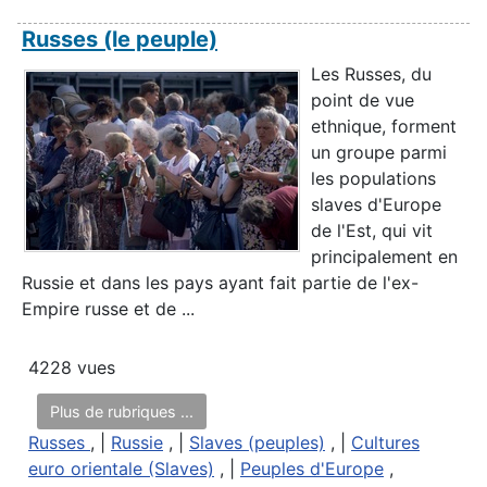
Russes (le peuple)
Les Russes, du
point de vue
ethnique, forment
un groupe parmi
les populations
slaves d'Europe
de l'Est, qui vit
principalement en
Russie et dans les pays ayant fait partie de l'ex-
Empire russe et de ...
4228 vues
Plus de rubriques ...
Russes
, |
Russie
, |
Slaves (peuples)
, |
Cultures
euro orientale (Slaves)
, |
Peuples d'Europe
,