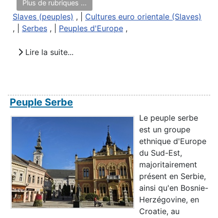
Plus de rubriques ...
Slaves (peuples)
, |
Cultures euro orientale (Slaves)
, |
Serbes
, |
Peuples d'Europe
,
Lire la suite...
Peuple Serbe
Le peuple serbe
est un groupe
ethnique d'Europe
du Sud-Est,
majoritairement
présent en Serbie,
ainsi qu'en Bosnie-
Herzégovine, en
Croatie, au