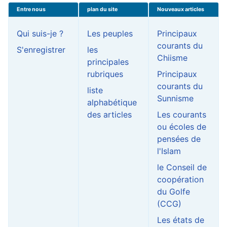
Entre nous
plan du site
Nouveaux articles
Qui suis-je ?
Les peuples
Principaux
courants du
S'enregistrer
les
Chiisme
principales
rubriques
Principaux
courants du
liste
Sunnisme
alphabétique
des articles
Les courants
ou écoles de
pensées de
l'Islam
le Conseil de
coopération
du Golfe
(CCG)
Les états de