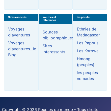
Sites associés
sources et
les plus lu
références
Voyages
Ethnies de
Sources
d'aventures
Madagascar
bibliographiques
Voyages
Les Papous
Sites
d'aventures...le
Les Korowai
interessants
Blog
Hmong -
(peuples)
les peuples
nomades
Copyright © 2026 Peuples du monde - Tous droits