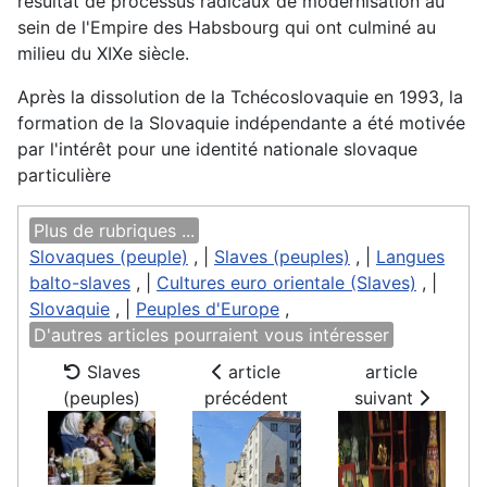
résultat de processus radicaux de modernisation au
sein de l'Empire des Habsbourg qui ont culminé au
milieu du XIXe siècle.
Après la dissolution de la Tchécoslovaquie en 1993, la
formation de la Slovaquie indépendante a été motivée
par l'intérêt pour une identité nationale slovaque
particulière
Plus de rubriques ...
Slovaques (peuple)
, |
Slaves (peuples)
, |
Langues
balto-slaves
, |
Cultures euro orientale (Slaves)
, |
Slovaquie
, |
Peuples d'Europe
,
D'autres articles pourraient vous intéresser
Slaves
article
article
(peuples)
précédent
suivant