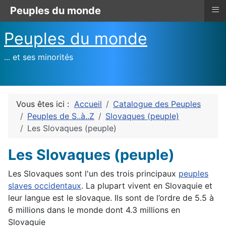
≡
Peuples du monde
Peuples du monde
... et ses minorités
Vous êtes ici :
Accueil
Catalogue des Peuples
Peuples de S..à..Z
Slovaques (peuple)
Les Slovaques (peuple)
Les Slovaques (peuple)
Les Slovaques sont l'un des trois principaux
peuples
slaves occidentaux
. La plupart vivent en Slovaquie et
leur langue est le slovaque. Ils sont de l’ordre de 5.5 à
6 millions dans le monde dont 4.3 millions en
Slovaquie