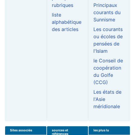
rubriques
Principaux
courants du
liste
Sunnisme
alphabétique
des articles
Les courants
ou écoles de
pensées de
l'Islam
le Conseil de
coopération
du Golfe
(CCG)
Les états de
l'Asie
méridionale
Sites associés
sources et
les plus lu
références