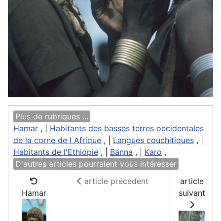
Plus de rubriques ...
Hamar
, |
Habitants des basses terres occidentales
de la corne de l Afrique
, |
Langues couchitiques
, |
Habitants de l'Ethiopie
, |
Banna
, |
Karo
,
D'autres articles pourraient vous intéresser
article précédent
article
Hamar
suivant