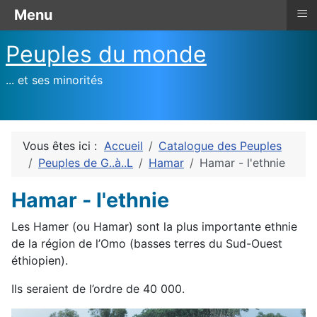
≡
Menu
Peuples du monde
... et ses minorités
Vous êtes ici :
Accueil
Catalogue des Peuples
Peuples de G..à..L
Hamar
Hamar - l'ethnie
Hamar - l'ethnie
Les Hamer (ou Hamar) sont la plus importante ethnie
de la région de l’Omo (basses terres du Sud-Ouest
éthiopien).
Ils seraient de l’ordre de 40 000.