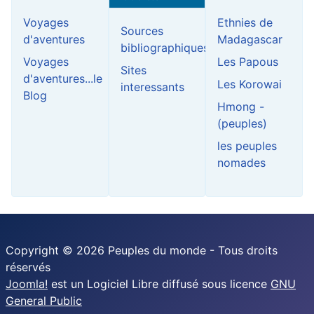
Voyages
Ethnies de
Sources
d'aventures
Madagascar
bibliographiques
Voyages
Les Papous
Sites
d'aventures...le
Les Korowai
interessants
Blog
Hmong -
(peuples)
les peuples
nomades
Copyright © 2026 Peuples du monde - Tous droits
réservés
Joomla!
est un Logiciel Libre diffusé sous licence
GNU
General Public