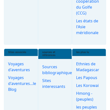
coopération
du Golfe
(CCG)
Les états de
l'Asie
méridionale
Sites associés
sources et
les plus lu
références
Voyages
Ethnies de
Sources
d'aventures
Madagascar
bibliographiques
Voyages
Les Papous
Sites
d'aventures...le
Les Korowai
interessants
Blog
Hmong -
(peuples)
les peuples