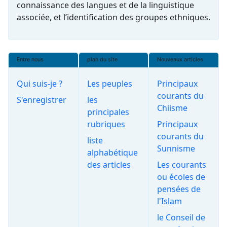
connaissance des langues et de la linguistique
associée, et l’identification des groupes ethniques.
Entre nous
plan du site
Nouveaux articles
Qui suis-je ?
Les peuples
Principaux
courants du
S'enregistrer
les
Chiisme
principales
rubriques
Principaux
courants du
liste
Sunnisme
alphabétique
des articles
Les courants
ou écoles de
pensées de
l'Islam
le Conseil de