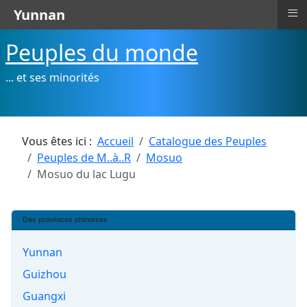
≡
Yunnan
Peuples du monde
... et ses minorités
Vous êtes ici :
Accueil
Catalogue des Peuples
Peuples de M..à..R
Mosuo
Mosuo du lac Lugu
Des provinces chinoises
Yunnan
Guizhou
Guangxi