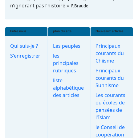
n’ignorant pas l’histoire »
F.Braudel
Entre nous
plan du site
Nouveaux articles
Qui suis-je ?
Les peuples
Principaux
courants du
S'enregistrer
les
Chiisme
principales
rubriques
Principaux
courants du
liste
Sunnisme
alphabétique
des articles
Les courants
ou écoles de
pensées de
l'Islam
le Conseil de
coopération