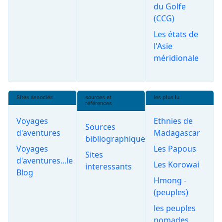
du Golfe
(CCG)
Les états de
l'Asie
méridionale
Sites associés
sources et
les plus lu
références
Voyages
Ethnies de
Sources
d'aventures
Madagascar
bibliographiques
Voyages
Les Papous
Sites
d'aventures...le
Les Korowai
interessants
Blog
Hmong -
(peuples)
les peuples
nomades