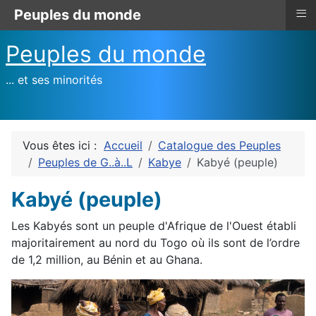
≡
Peuples du monde
Peuples du monde
... et ses minorités
Vous êtes ici :
Accueil
Catalogue des Peuples
Peuples de G..à..L
Kabye
Kabyé (peuple)
Kabyé (peuple)
Les Kabyés sont un peuple d'Afrique de l'Ouest établi
majoritairement au nord du Togo où ils sont de l’ordre
de 1,2 million, au Bénin et au Ghana.