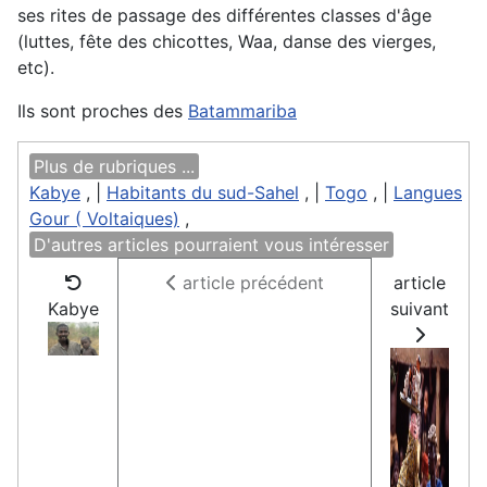
ses rites de passage des différentes classes d'âge
(luttes, fête des chicottes, Waa, danse des vierges,
etc).
Ils sont proches des
Batammariba
Plus de rubriques ...
Kabye
, |
Habitants du sud-Sahel
, |
Togo
, |
Langues
Gour ( Voltaiques)
,
D'autres articles pourraient vous intéresser
article précédent
article
Kabye
suivant