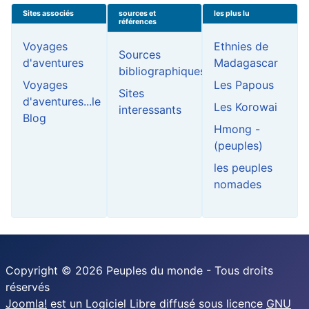
Sites associés
sources et
les plus lu
références
Voyages
Ethnies de
Sources
d'aventures
Madagascar
bibliographiques
Voyages
Les Papous
Sites
d'aventures...le
Les Korowai
interessants
Blog
Hmong -
(peuples)
les peuples
nomades
Copyright © 2026 Peuples du monde - Tous droits
réservés
Joomla!
est un Logiciel Libre diffusé sous licence
GNU