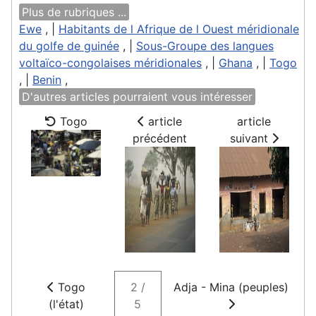
Plus de rubriques ...
Ewe
, |
Habitants de l Afrique de l Ouest méridionale
du golfe de guinée
, |
Sous-Groupe des langues
voltaïco-congolaises méridionales
, |
Ghana
, |
Togo
, |
Benin
,
D'autres articles pourraient vous intéresser
Togo
article
article
précédent
suivant
Togo
2 /
Adja - Mina (peuples)
(l'état)
5