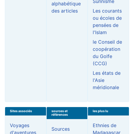
Sunnisme
alphabétique
des articles
Les courants
ou écoles de
pensées de
l'Islam
le Conseil de
coopération
du Golfe
(CCG)
Les états de
l'Asie
méridionale
Sites associés
sources et
les plus lu
références
Voyages
Ethnies de
Sources
d'aventures
Madagascar