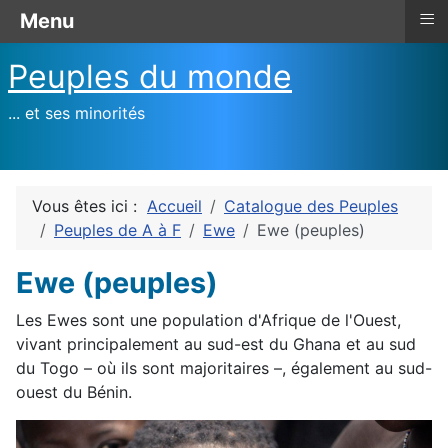
≡
Menu
Peuples du monde
... et ses minorités
Vous êtes ici :
Accueil
Catalogue des Peuples
Peuples de A à F
Ewe
Ewe (peuples)
Ewe (peuples)
Les Ewes sont une population d'Afrique de l'Ouest,
vivant principalement au sud-est du Ghana et au sud
du Togo – où ils sont majoritaires –, également au sud-
ouest du Bénin.