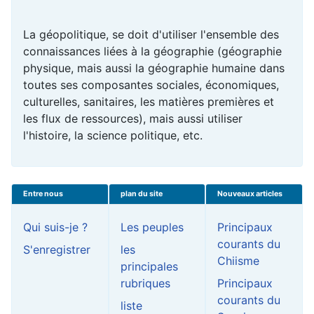
La géopolitique, se doit d'utiliser l'ensemble des
connaissances liées à la géographie (géographie
physique, mais aussi la géographie humaine dans
toutes ses composantes sociales, économiques,
culturelles, sanitaires, les matières premières et
les flux de ressources), mais aussi utiliser
l'histoire, la science politique, etc.
Entre nous
plan du site
Nouveaux articles
Qui suis-je ?
Les peuples
Principaux
courants du
S'enregistrer
les
Chiisme
principales
rubriques
Principaux
courants du
liste