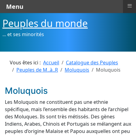
≡
Menu
Peuples du monde
... et ses minorités
Vous êtes ici :
Accueil
Catalogue des Peuples
Peuples de M..à..R
Moluquois
Moluquois
Moluquois
Les Moluquois ne constituent pas une ethnie
spécifique, mais l’ensemble des habitants de l’archipel
des Moluques. Ils sont très métissés. Des gènes
Indiens, Arabes, Chinois et Portugais se mélangent aux
peuples d’origine Malaise et Papou auxquelles ont peu