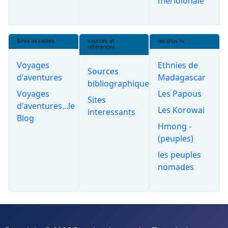
méridionale
Sites associés
sources et
les plus lu
références
Voyages
Ethnies de
Sources
d'aventures
Madagascar
bibliographiques
Voyages
Les Papous
Sites
d'aventures...le
Les Korowai
interessants
Blog
Hmong -
(peuples)
les peuples
nomades