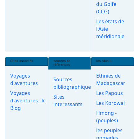
du Golfe
(CCG)
Les états de
l'Asie
méridionale
Sites associés
sources et
les plus lu
références
Voyages
Ethnies de
Sources
d'aventures
Madagascar
bibliographiques
Voyages
Les Papous
Sites
d'aventures...le
Les Korowai
interessants
Blog
Hmong -
(peuples)
les peuples
nomades