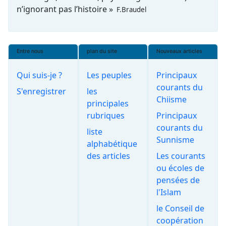
n’ignorant pas l’histoire »
F.Braudel
Entre nous
plan du site
Nouveaux articles
Qui suis-je ?
Les peuples
Principaux
courants du
S'enregistrer
les
Chiisme
principales
rubriques
Principaux
courants du
liste
Sunnisme
alphabétique
des articles
Les courants
ou écoles de
pensées de
l'Islam
le Conseil de
coopération