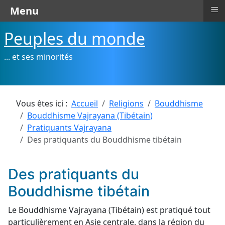
≡
Menu
Peuples du monde
... et ses minorités
Vous êtes ici :
Accueil
Religions
Bouddhisme
Bouddhisme Vajrayana (Tibétain)
Pratiquants Vajrayana
Des pratiquants du Bouddhisme tibétain
Des pratiquants du
Bouddhisme tibétain
Le Bouddhisme Vajrayana (Tibétain) est pratiqué tout
particulièrement en Asie centrale, dans la région du