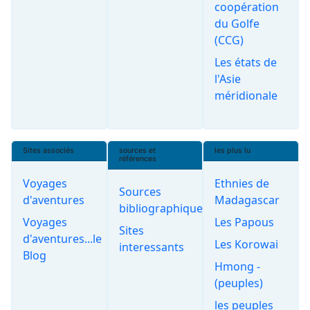
coopération
du Golfe
(CCG)
Les états de
l'Asie
méridionale
Sites associés
sources et
les plus lu
références
Voyages
Ethnies de
Sources
d'aventures
Madagascar
bibliographiques
Voyages
Les Papous
Sites
d'aventures...le
Les Korowai
interessants
Blog
Hmong -
(peuples)
les peuples