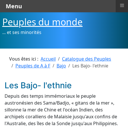
≡
Menu
Peuples du monde
... et ses minorités
Vous êtes ici :
Accueil
Catalogue des Peuples
Peuples de A à F
Bajo
Les Bajo- l'ethnie
Les Bajo- l'ethnie
Depuis des temps immémoriaux le peuple
austronésien des Sama/Badjo, « gitans de la mer »,
sillonne la mer de Chine et l'océan Indien, des
archipels coralliens de Malaisie jusqu'aux confins de
l'Australie, des îles de la Sonde jusqu'aux Philippines.