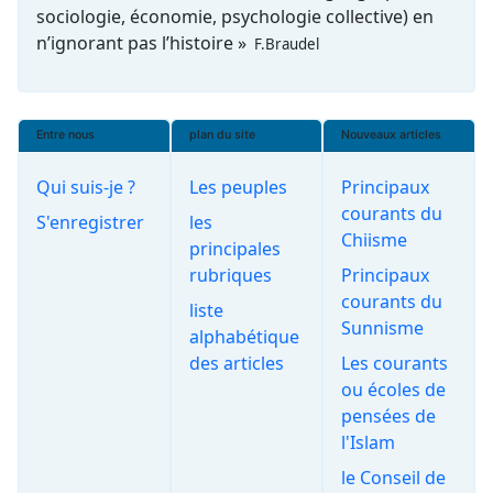
sociologie, économie, psychologie collective) en
n’ignorant pas l’histoire »
F.Braudel
Entre nous
plan du site
Nouveaux articles
Qui suis-je ?
Les peuples
Principaux
courants du
S'enregistrer
les
Chiisme
principales
rubriques
Principaux
courants du
liste
Sunnisme
alphabétique
des articles
Les courants
ou écoles de
pensées de
l'Islam
le Conseil de