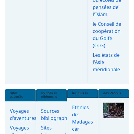
pensées de
l'Islam
le Conseil de
coopération
du Golfe
(CCG)
Les états de
l'Asie
méridionale
Sites
sources et
les plus lu
des Papous
associés
références
Ethnies
Voyages
Sources
de
d'aventures
bibliographiques
Madagas
Voyages
Sites
car