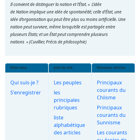
Il convient de distinguer la nation et l’État. « L’idée
de Nation implique une idée de spontanéité; celle d’État, une
idée d’organisation qui peut être plus ou moins artificielle. Une
nation peut survivre, même lorsqu’elle est partagée entre
plusieurs États; et un État peut comprendre plusieurs
nations »
(Cuvillier, Précis de philosophie)
Entre nous
plan du site
Nouveaux articles
Qui suis-je ?
Les peuples
Principaux
courants du
S'enregistrer
les
Chiisme
principales
rubriques
Principaux
courants du
liste
Sunnisme
alphabétique
des articles
Les courants
ou écoles de