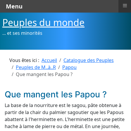
≡
Menu
Peuples du monde
... et ses minorités
Vous êtes ici :
Accueil
Catalogue des Peuples
Peuples de M..à..R
Papou
Que mangent les Papou ?
Que mangent les Papou ?
La base de la nourriture est le sagou, pâte obtenue à
partir de la chair du palmier sagoutier que les Papous
abattent à l'herminette en. L'herminette est une petite
hache à lame de pierre ou de métal. En une journée,