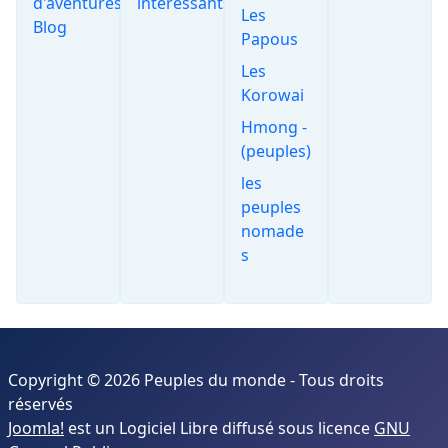
d'aventures...le
interessants
Les
Blog
Papous
Les
Korowai
Hmong -
(peuples)
les
peuples
nomade
s
Copyright © 2026 Peuples du monde - Tous droits
réservés
Joomla!
est un Logiciel Libre diffusé sous licence
GNU