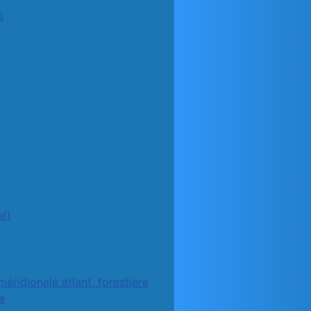
a
l)
méridionale atlant. forestière
e