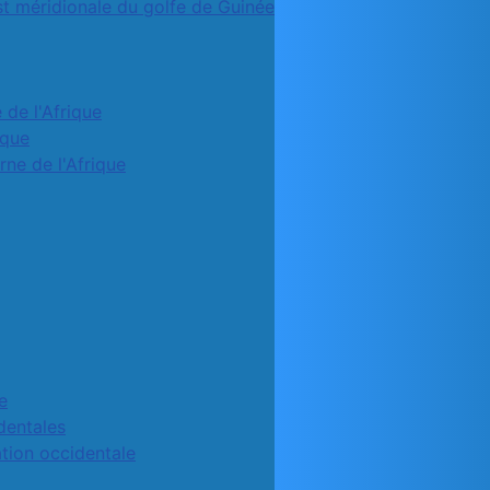
st méridionale du golfe de Guinée
 de l'Afrique
ique
rne de l'Afrique
e
identales
ation occidentale