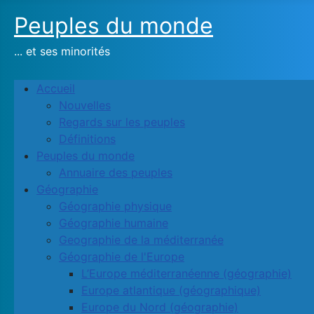
Peuples du monde
... et ses minorités
Accueil
Nouvelles
Regards sur les peuples
Définitions
Peuples du monde
Annuaire des peuples
Géographie
Géographie physique
Géographie humaine
Geographie de la méditerranée
Géographie de l'Europe
L’Europe méditerranéenne (géographie)
Europe atlantique (géographique)
Europe du Nord (géographie)