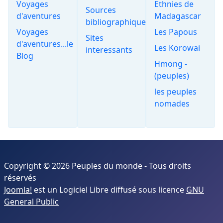
Voyages
Ethnies de
Sources
d'aventures
Madagascar
bibliographiques
Voyages
Les Papous
Sites
d'aventures...le
Les Korowai
interessants
Blog
Hmong -
(peuples)
les peuples
nomades
Copyright © 2026 Peuples du monde - Tous droits
réservés
Joomla!
est un Logiciel Libre diffusé sous licence
GNU
General Public