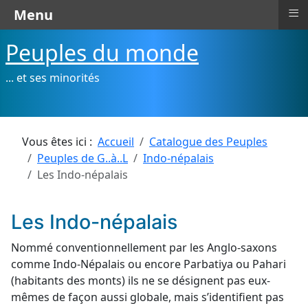
≡
Menu
Peuples du monde
... et ses minorités
Vous êtes ici :
Accueil
Catalogue des Peuples
Peuples de G..à..L
Indo-népalais
Les Indo-népalais
Les Indo-népalais
Nommé conventionnellement par les Anglo-saxons
comme Indo-Népalais ou encore Parbatiya ou Pahari
(habitants des monts) ils ne se désignent pas eux-
mêmes de façon aussi globale, mais s’identifient pas