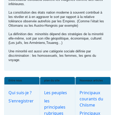
inférieures.
La constitution des états nation moderne à souvent contribué à
les révéler et à en aggraver le sort par rapport à la relative
tolérance observée autrefois par les Empires. (Comme l’était les
Ottomans ou les Austro-Hongrois par exemple)
La définition des minorités dépend des stratégies de la minorité
elle-même, soit par son rôle géopolitique, économique, culturel.
(Les juifs, les Arméniens,Touareg…)
Une minorité est aussi une catégorie sociale définie par
discrimination : les homosexuels, les femmes, les gens du
voyage.
Entre nous
plan du site
Nouveaux articles
Qui suis-je ?
Les peuples
Principaux
courants du
S'enregistrer
les
Chiisme
principales
rubriques
Principaux