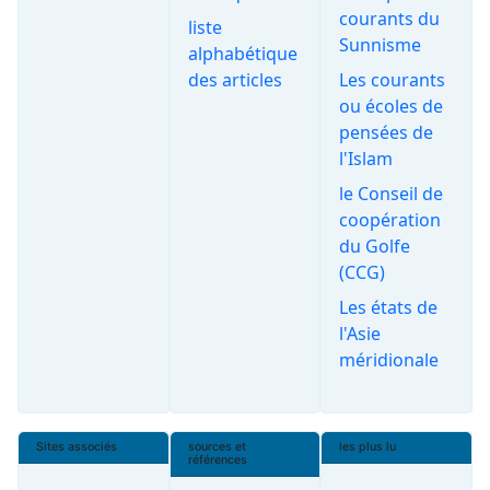
courants du
liste
Sunnisme
alphabétique
des articles
Les courants
ou écoles de
pensées de
l'Islam
le Conseil de
coopération
du Golfe
(CCG)
Les états de
l'Asie
méridionale
Sites associés
sources et
les plus lu
références