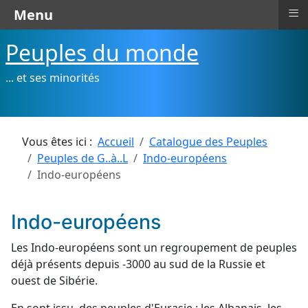
≡
Menu
Peuples du monde
... et ses minorités
Vous êtes ici :
Accueil
Catalogue des Peuples
Peuples de G..à..L
Indo-européens
Indo-européens
Indo-européens
Les Indo-européens sont un regroupement de peuples
déjà présents depuis -3000 au sud de la Russie et
ouest de Sibérie.