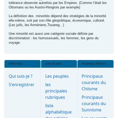
tolérance observée autrefois par les Empires. (Comme l’était les
Ottomans ou les Austro-Hongrois par exemple)
La définition des minorités dépend des stratégies de la minorité
elle-même, soit par son rôle géopolitique, économique, culturel.
(Les juifs, les Arméniens,Touareg…)
Une minorité est aussi une catégorie sociale définie par
discrimination : les homosexuels, les femmes, les gens du
voyage.
Entre nous
plan du site
Nouveaux articles
Qui suis-je ?
Les peuples
Principaux
courants du
S'enregistrer
les
Chiisme
principales
rubriques
Principaux
courants du
liste
Sunnisme
alphabétique