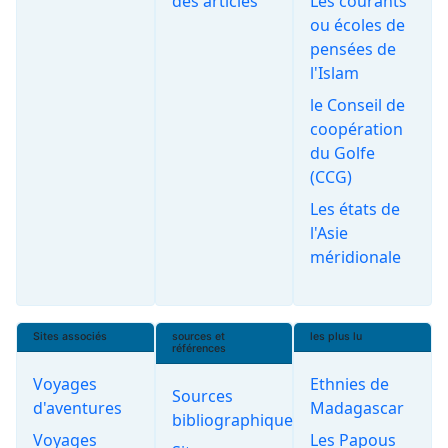
des articles
Les courants
ou écoles de
pensées de
l'Islam
le Conseil de
coopération
du Golfe
(CCG)
Les états de
l'Asie
méridionale
Sites associés
sources et
les plus lu
références
Voyages
Ethnies de
Sources
d'aventures
Madagascar
bibliographiques
Voyages
Les Papous