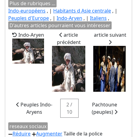
Plus de rubriques ...
Indo-européens
, |
Habitants d Asie centrale
, |
Peuples d'Europe
, |
Indo-Aryen
, |
Italiens
,
D'autres articles pourraient vous intéresser
Indo-Aryen
article
article suivant
précédent
Peuples Indo-
2 /
Pachtoune
Aryens
10
(peuples)
reseaux sociaux
Réduire
Augmenter
Taille de la police