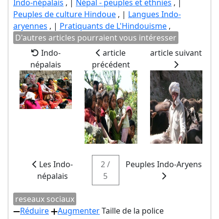
Indo-népalais
, |
Népal - peuples et ethnies
, |
Peuples de culture Hindoue
, |
Langues Indo-
aryennes
, |
Pratiquants de L'Hindouisme
,
D'autres articles pourraient vous intéresser
Indo-
article
article suivant
népalais
précédent
Les Indo-
2 /
Peuples Indo-Aryens
népalais
5
reseaux sociaux
Réduire
Augmenter
Taille de la police