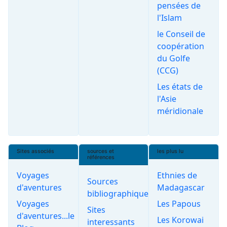
pensées de
l'Islam
le Conseil de
coopération
du Golfe
(CCG)
Les états de
l'Asie
méridionale
Sites associés
sources et
les plus lu
références
Voyages
Ethnies de
Sources
d'aventures
Madagascar
bibliographiques
Voyages
Les Papous
Sites
d'aventures...le
Les Korowai
interessants