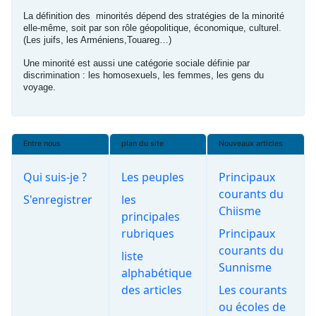
La définition des minorités dépend des stratégies de la minorité
elle-même, soit par son rôle géopolitique, économique, culturel.
(Les juifs, les Arméniens,Touareg…)
Une minorité est aussi une catégorie sociale définie par
discrimination : les homosexuels, les femmes, les gens du
voyage.
Entre nous
plan du site
Nouveaux articles
Qui suis-je ?
Les peuples
Principaux
courants du
S'enregistrer
les
Chiisme
principales
rubriques
Principaux
courants du
liste
Sunnisme
alphabétique
des articles
Les courants
ou écoles de