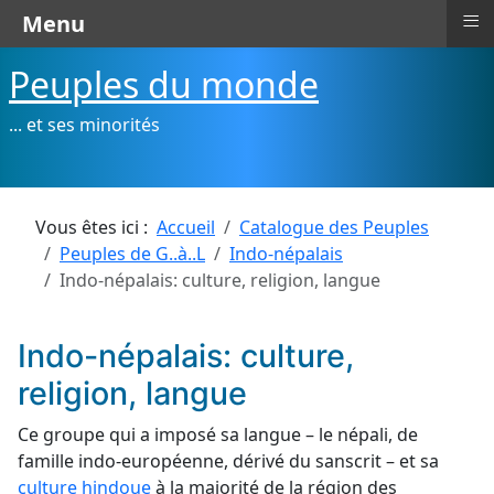
≡
Menu
Peuples du monde
... et ses minorités
Vous êtes ici :
Accueil
Catalogue des Peuples
Peuples de G..à..L
Indo-népalais
Indo-népalais: culture, religion, langue
Indo-népalais: culture,
religion, langue
Ce groupe qui a imposé sa langue – le népali, de
famille indo-européenne, dérivé du sanscrit – et sa
culture hindoue
à la majorité de la région des