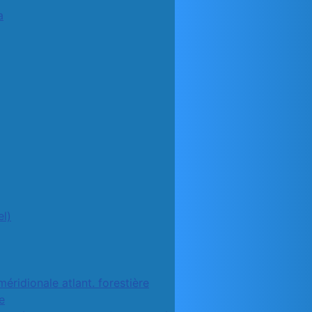
a
l)
méridionale atlant. forestière
e