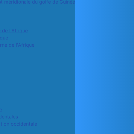
st méridionale du golfe de Guinée
 de l'Afrique
ique
rne de l'Afrique
e
identales
ation occidentale