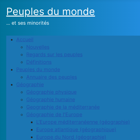
Peuples du monde
... et ses minorités
Accueil
Nouvelles
Regards sur les peuples
Définitions
Peuples du monde
Annuaire des peuples
Géographie
Géographie physique
Géographie humaine
Geographie de la méditerranée
Géographie de l'Europe
L’Europe méditerranéenne (géographie)
Europe atlantique (géographique)
Europe du Nord (géographie)