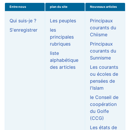
Entre nous
plan du site
Nouveaux articles
Qui suis-je ?
Les peuples
Principaux
courants du
S'enregistrer
les
Chiisme
principales
rubriques
Principaux
courants du
liste
Sunnisme
alphabétique
des articles
Les courants
ou écoles de
pensées de
l'Islam
le Conseil de
coopération
du Golfe
(CCG)
Les états de