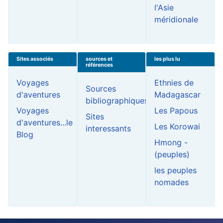
l'Asie
méridionale
Sites associés
sources et
les plus lu
références
Voyages
Ethnies de
Sources
d'aventures
Madagascar
bibliographiques
Voyages
Les Papous
Sites
d'aventures...le
Les Korowai
interessants
Blog
Hmong -
(peuples)
les peuples
nomades