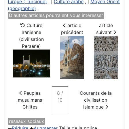
turque ( Turcique)
, |
Culture arabe
, |
Moyen Orient
(géographie)
,
D'autres articles pourraient vous intéresser
Culture
article
article
Iranienne
précédent
suivant
(civilisation
Persane)
Peuples
8 /
Courants de la
musulmans
10
civilisation
Chiites
islamique
reseaux sociaux
Réduire
Augmenter
Taille de la police