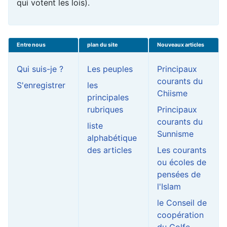
qui votent les lois).
Entre nous
plan du site
Nouveaux articles
Qui suis-je ?
Les peuples
Principaux
courants du
S'enregistrer
les
Chiisme
principales
rubriques
Principaux
courants du
liste
Sunnisme
alphabétique
des articles
Les courants
ou écoles de
pensées de
l'Islam
le Conseil de
coopération