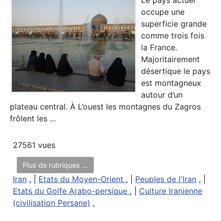
Le pays actuel
occupe une
superficie grande
comme trois fois
la France.
Majoritairement
désertique le pays
est montagneux
autour d’un
plateau central. À L’ouest les montagnes du Zagros
frôlent les ...
27561 vues
Plus de rubriques ...
Iran
, |
Etats du Moyen-Orient
, |
Peuples de l'Iran
, |
Etats du Golfe Arabo-persique
, |
Culture Iranienne
(civilisation Persane)
,