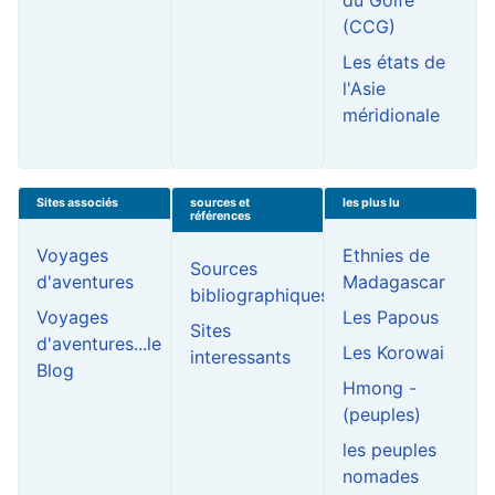
du Golfe
(CCG)
Les états de
l'Asie
méridionale
Sites associés
sources et
les plus lu
références
Voyages
Ethnies de
Sources
d'aventures
Madagascar
bibliographiques
Voyages
Les Papous
Sites
d'aventures...le
Les Korowai
interessants
Blog
Hmong -
(peuples)
les peuples
nomades