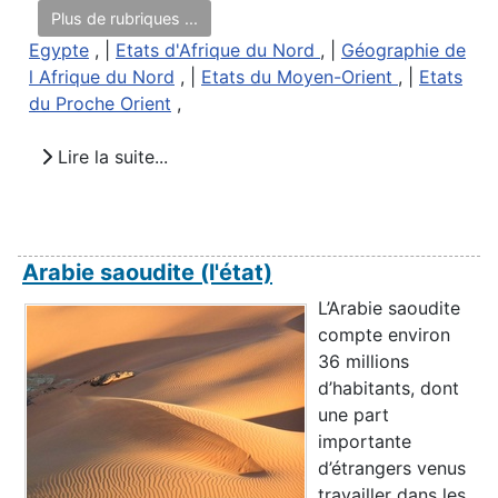
Plus de rubriques ...
Egypte
, |
Etats d'Afrique du Nord
, |
Géographie de
l Afrique du Nord
, |
Etats du Moyen-Orient
, |
Etats
du Proche Orient
,
Lire la suite...
Arabie saoudite (l'état)
L’Arabie saoudite
compte environ
36 millions
d’habitants, dont
une part
importante
d’étrangers venus
travailler dans les