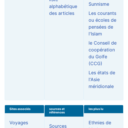
Sunnisme
alphabétique
des articles
Les courants
ou écoles de
pensées de
l'Islam
le Conseil de
coopération
du Golfe
(CCG)
Les états de
l'Asie
méridionale
Sites associés
sources et
les plus lu
références
Voyages
Ethnies de
Sources