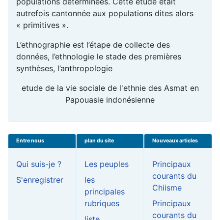
populations déterminées. Cette étude était
autrefois cantonnée aux populations dites alors
« primitives ».
L’ethnographie est l’étape de collecte des
données, l’ethnologie le stade des premières
synthèses, l’anthropologie
etude de la vie sociale de l'ethnie des Asmat en
Papouasie indonésienne
Entre nous
plan du site
Nouveaux articles
Qui suis-je ?
Les peuples
Principaux
courants du
S'enregistrer
les
Chiisme
principales
rubriques
Principaux
courants du
liste