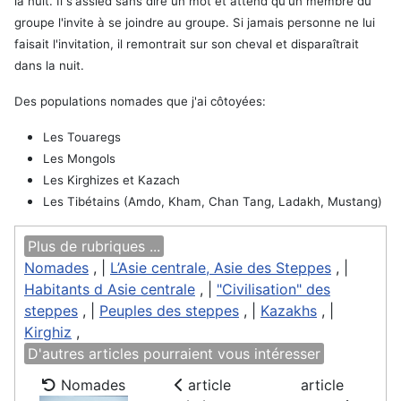
la nuit. Il s'assied sans dire un mot et attend qu'un membre du
groupe l'invite à se joindre au groupe. Si jamais personne ne lui
faisait l'invitation, il remontrait sur son cheval et disparaîtrait
dans la nuit.
Des populations nomades que j'ai côtoyées:
Les Touaregs
Les Mongols
Les Kirghizes et Kazach
Les Tibétains (Amdo, Kham, Chan Tang, Ladakh, Mustang)
Plus de rubriques ...
Nomades
, |
L’Asie centrale, Asie des Steppes
, |
Habitants d Asie centrale
, |
"Civilisation" des
steppes
, |
Peuples des steppes
, |
Kazakhs
, |
Kirghiz
,
D'autres articles pourraient vous intéresser
Nomades
article
article