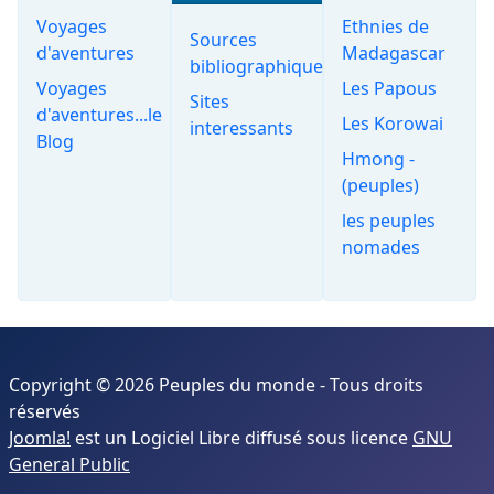
Voyages
Ethnies de
Sources
d'aventures
Madagascar
bibliographiques
Voyages
Les Papous
Sites
d'aventures...le
Les Korowai
interessants
Blog
Hmong -
(peuples)
les peuples
nomades
Copyright © 2026 Peuples du monde - Tous droits
réservés
Joomla!
est un Logiciel Libre diffusé sous licence
GNU
General Public