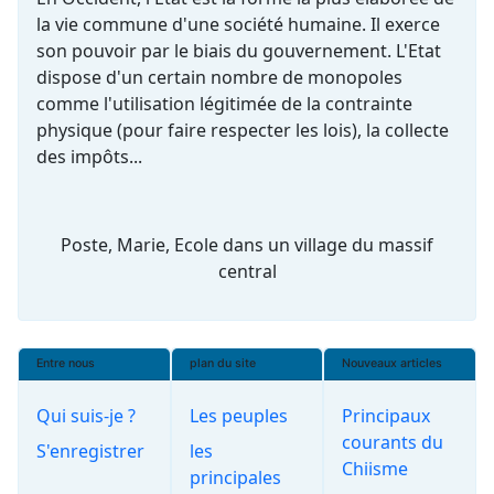
la vie commune d'une société humaine. Il exerce
son pouvoir par le biais du gouvernement. L'Etat
dispose d'un certain nombre de monopoles
comme l'utilisation légitimée de la contrainte
physique (pour faire respecter les lois), la collecte
des impôts...
Poste, Marie, Ecole dans un village du massif
central
Entre nous
plan du site
Nouveaux articles
Qui suis-je ?
Les peuples
Principaux
courants du
S'enregistrer
les
Chiisme
principales