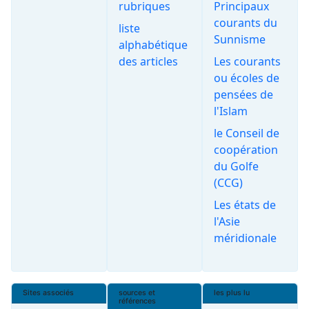
rubriques
Principaux
courants du
liste
Sunnisme
alphabétique
des articles
Les courants
ou écoles de
pensées de
l'Islam
le Conseil de
coopération
du Golfe
(CCG)
Les états de
l'Asie
méridionale
Sites associés
sources et
les plus lu
références