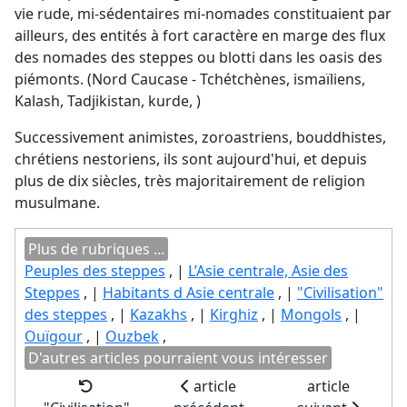
vie rude, mi-sédentaires mi-nomades constituaient par
ailleurs, des entités à fort caractère en marge des flux
des nomades des steppes ou blotti dans les oasis des
piémonts. (Nord Caucase - Tchétchènes, ismaïliens,
Kalash, Tadjikistan, kurde, )
Successivement animistes, zoroastriens, bouddhistes,
chrétiens nestoriens, ils sont aujourd'hui, et depuis
plus de dix siècles, très majoritairement de religion
musulmane.
Plus de rubriques ...
Peuples des steppes
, |
L’Asie centrale, Asie des
Steppes
, |
Habitants d Asie centrale
, |
"Civilisation"
des steppes
, |
Kazakhs
, |
Kirghiz
, |
Mongols
, |
Ouïgour
, |
Ouzbek
,
D'autres articles pourraient vous intéresser
article
article