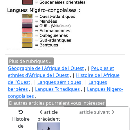
Plus de rubriques ...
Géographie de l Afrique de l Ouest
, |
Peuples et
ethnies d'Afrique de l Ouest
, |
Histoire de l'Afrique
de l'Ouest
, |
Langues sémitiques
, |
Langues
berbères
, |
Langues Tchadiques
, |
Langues Nigero-
congolaises
,
D'autres articles pourraient vous intéresser
article
article suivant
Histoire
précédent
de