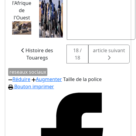
l'Afrique
de
l'Ouest
Histoire des
18 /
article suivant
Touaregs
18
reseaux sociaux
Réduire
Augmenter
Taille de la police
Bouton imprimer