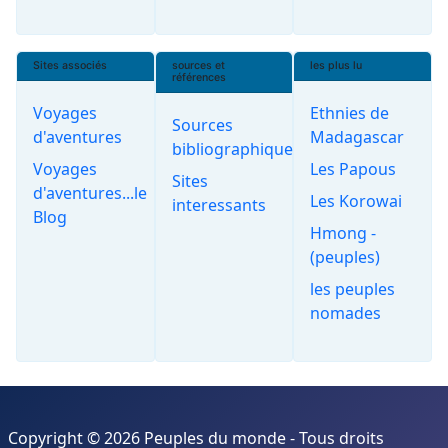
Sites associés
sources et
les plus lu
références
Voyages
Ethnies de
Sources
d'aventures
Madagascar
bibliographiques
Voyages
Les Papous
Sites
d'aventures...le
Les Korowai
interessants
Blog
Hmong -
(peuples)
les peuples
nomades
Copyright © 2026 Peuples du monde - Tous droits