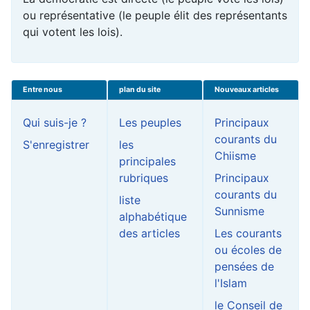
ou représentative (le peuple élit des représentants
qui votent les lois).
Entre nous
plan du site
Nouveaux articles
Qui suis-je ?
Les peuples
Principaux
courants du
S'enregistrer
les
Chiisme
principales
rubriques
Principaux
courants du
liste
Sunnisme
alphabétique
des articles
Les courants
ou écoles de
pensées de
l'Islam
le Conseil de