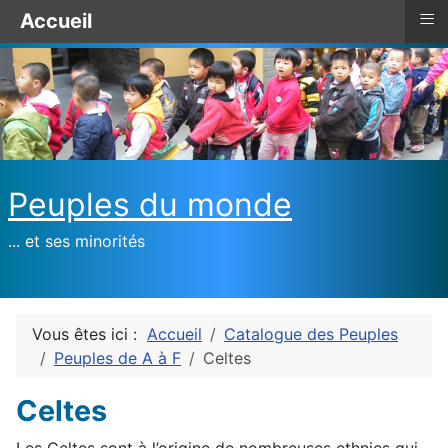
≡
Accueil
Peuples du monde
... et ses minorités
Vous êtes ici :
Accueil
Catalogue des Peuples
Peuples de A à F
Celtes
Celtes