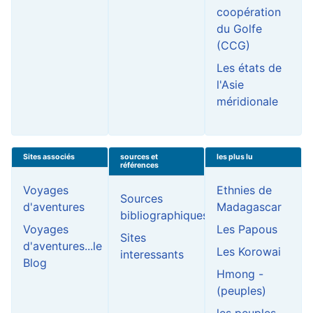
coopération
du Golfe
(CCG)
Les états de
l'Asie
méridionale
Sites associés
sources et
les plus lu
références
Voyages
Ethnies de
Sources
d'aventures
Madagascar
bibliographiques
Voyages
Les Papous
Sites
d'aventures...le
Les Korowai
interessants
Blog
Hmong -
(peuples)