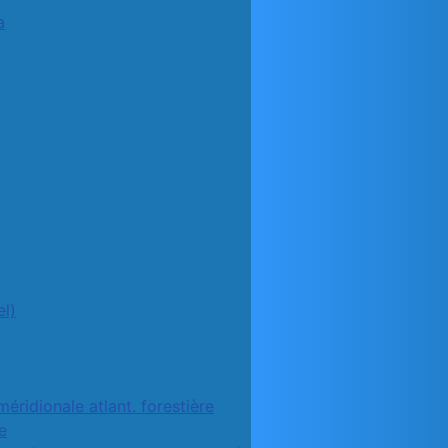
a
l)
méridionale atlant. forestière
e