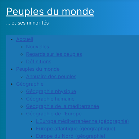
Peuples du monde
... et ses minorités
Accueil
Nouvelles
Regards sur les peuples
Définitions
Peuples du monde
Annuaire des peuples
Géographie
Géographie physique
Géographie humaine
Geographie de la méditerranée
Géographie de l'Europe
L’Europe méditerranéenne (géographie)
Europe atlantique (géographique)
Europe du Nord (géographie)