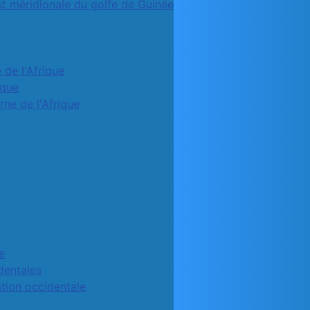
st méridionale du golfe de Guinée
 de l'Afrique
ique
rne de l'Afrique
e
identales
ation occidentale