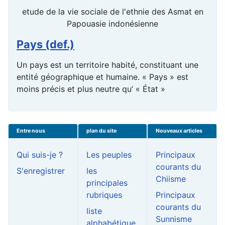
etude de la vie sociale de l'ethnie des Asmat en
Papouasie indonésienne
Pays (def.)
Un pays est un territoire habité, constituant une
entité géographique et humaine. « Pays » est
moins précis et plus neutre qu’ « État »
Entre nous
plan du site
Nouveaux articles
Qui suis-je ?
Les peuples
Principaux
courants du
S'enregistrer
les
Chiisme
principales
rubriques
Principaux
courants du
liste
Sunnisme
alphabétique