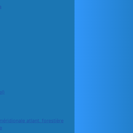
a
l)
méridionale atlant. forestière
e