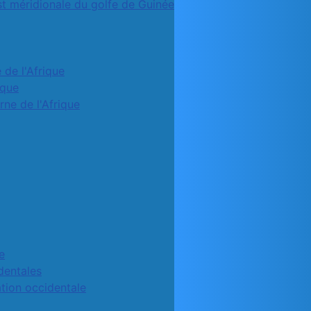
st méridionale du golfe de Guinée
 de l'Afrique
ique
rne de l'Afrique
e
identales
ation occidentale