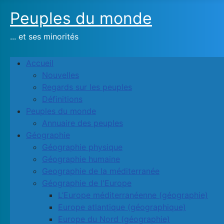
Peuples du monde
... et ses minorités
Accueil
Nouvelles
Regards sur les peuples
Définitions
Peuples du monde
Annuaire des peuples
Géographie
Géographie physique
Géographie humaine
Geographie de la méditerranée
Géographie de l'Europe
L’Europe méditerranéenne (géographie)
Europe atlantique (géographique)
Europe du Nord (géographie)