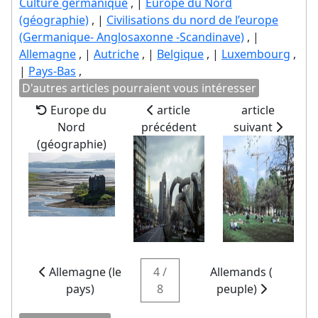
Culture germanique
, |
Europe du Nord
(géographie)
, |
Civilisations du nord de l’europe
(Germanique- Anglosaxonne -Scandinave)
, |
Allemagne
, |
Autriche
, |
Belgique
, |
Luxembourg
,
|
Pays-Bas
,
D'autres articles pourraient vous intéresser
Europe du
article
article
Nord
précédent
suivant
(géographie)
Allemagne (le
4 /
Allemands (
pays)
8
peuple)