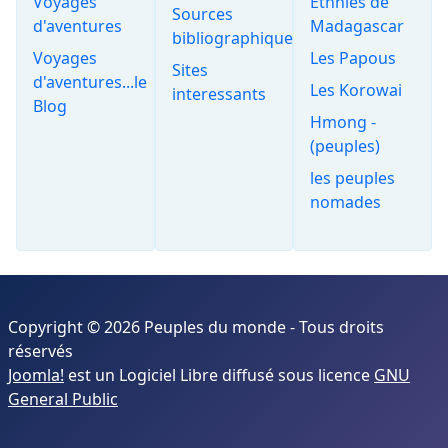
Voyages
Ethnies de
Sources
d'aventures
Madagascar
bibliographiques
Voyages
Les Papous
Sites
d'aventures...le
Les Korowai
interessants
Blog
Hmong -
(peuples)
les peuples
nomades
Copyright © 2026 Peuples du monde - Tous droits
réservés
Joomla!
est un Logiciel Libre diffusé sous licence
GNU
General Public