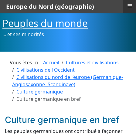
≡
Europe du Nord (géographie)
Peuples du monde
... et ses minorités
Vous êtes ici :
Accueil
Cultures et civilisations
Civilisations de l Occident
Civilisations du nord de l’europe (Germanique-
Anglosaxonne -Scandinave)
Culture germanique
Culture germanique en bref
Culture germanique en bref
Les peuples germaniques ont contribué à façonner