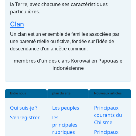
la Terre, avec chacune ses caractéristiques
particulières.
Clan
Un clan est un ensemble de familles associées par
une parenté réelle ou fictive, fondée sur l'idée de
descendance d'un ancêtre commun.
membres d'un des clans Korowai en Papouasie
indonésienne
Entre nous
plan du site
Nouveaux articles
Qui suis-je ?
Les peuples
Principaux
courants du
S'enregistrer
les
Chiisme
principales
rubriques
Principaux