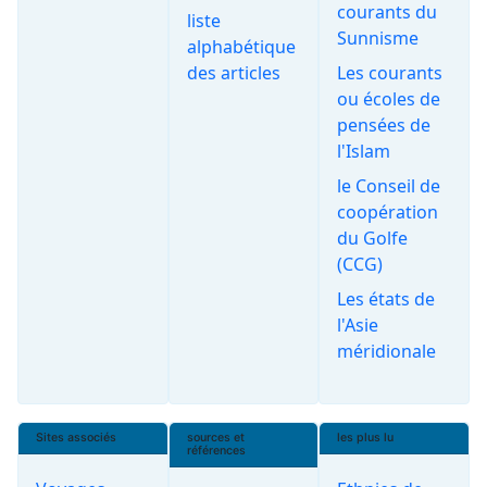
courants du
liste
Sunnisme
alphabétique
des articles
Les courants
ou écoles de
pensées de
l'Islam
le Conseil de
coopération
du Golfe
(CCG)
Les états de
l'Asie
méridionale
Sites associés
sources et
les plus lu
références