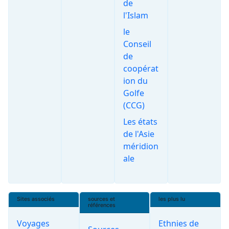
de
l'Islam
le
Conseil
de
coopérat
ion du
Golfe
(CCG)
Les états
de l'Asie
méridion
ale
Sites associés
sources et
les plus lu
références
Voyages
Ethnies de