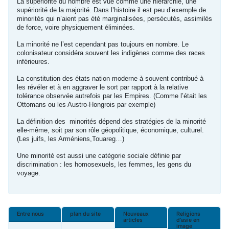
La supériorité du nombre est vue comme une hiérarchie, une
supériorité de la majorité. Dans l’histoire il est peu d’exemple de
minorités qui n’aient pas été marginalisées, persécutés, assimilés
de force, voire physiquement éliminées.
La minorité ne l’est cependant pas toujours en nombre. Le
colonisateur considéra souvent les indigènes comme des races
inférieures.
La constitution des états nation moderne à souvent contribué à
les révéler et à en aggraver le sort par rapport à la relative
tolérance observée autrefois par les Empires. (Comme l’était les
Ottomans ou les Austro-Hongrois par exemple)
La définition des minorités dépend des stratégies de la minorité
elle-même, soit par son rôle géopolitique, économique, culturel.
(Les juifs, les Arméniens,Touareg…)
Une minorité est aussi une catégorie sociale définie par
discrimination : les homosexuels, les femmes, les gens du
voyage.
Entre nous
plan du site
Nouveaux
Religions
articles
d'asie en
image