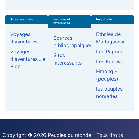
Sites associés
sources et
les plus lu
références
Voyages
Ethnies de
Sources
d'aventures
Madagascar
bibliographiques
Voyages
Les Papous
Sites
d'aventures...le
Les Korowai
interessants
Blog
Hmong -
(peuples)
les peuples
nomades
Copyright © 2026 Peuples du monde - Tous droits