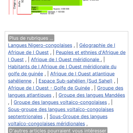
Plus de rubriques ...
Langues Nigero-congolaises
, |
Géographie de l
Afrique de l Ouest
, |
Peuples et ethnies d'Afrique de
l Ouest
, |
Afrique de l Ouest méridionale
, |
Habitants de l Afrique de l Ouest méridionale du
golfe de guinée
, |
Afrique de l Ouest atlantique
sahélienne
, |
Espace Sub-sahélien (Sud Sahel)
, |
Afrique de l Ouest - Golfe de Guinée
, |
Groupe des
langues atlantiques
, |
Groupe des langues Mandées
, |
Groupe des langues voltaico-congolaises
, |
Sous-groupe des langues voltaïco-congolaises
septentrionales
, |
Sous-Groupe des langues
voltaïco-congolaises méridionales
,
D'autres articles pourraient vous intéresser