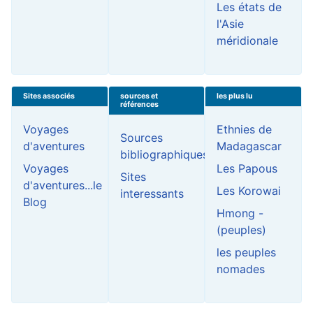
Les états de
l'Asie
méridionale
Sites associés
sources et
les plus lu
références
Voyages
Ethnies de
Sources
d'aventures
Madagascar
bibliographiques
Voyages
Les Papous
Sites
d'aventures...le
Les Korowai
interessants
Blog
Hmong -
(peuples)
les peuples
nomades