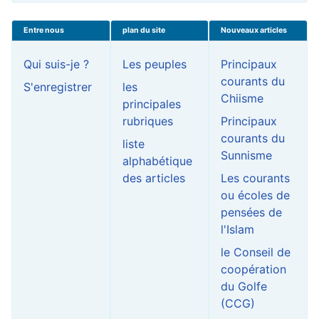
Entre nous
plan du site
Nouveaux articles
Qui suis-je ?
Les peuples
Principaux
courants du
S'enregistrer
les
Chiisme
principales
rubriques
Principaux
courants du
liste
Sunnisme
alphabétique
des articles
Les courants
ou écoles de
pensées de
l'Islam
le Conseil de
coopération
du Golfe
(CCG)