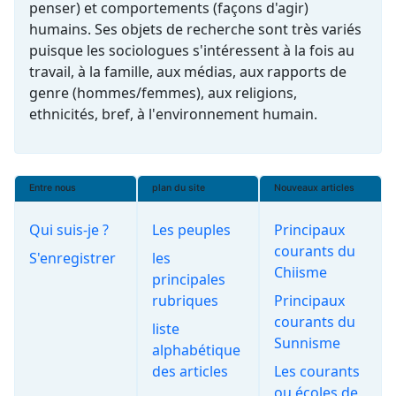
penser) et comportements (façons d'agir)
humains. Ses objets de recherche sont très variés
puisque les sociologues s'intéressent à la fois au
travail, à la famille, aux médias, aux rapports de
genre (hommes/femmes), aux religions,
ethnicités, bref, à l'
environnement
humain.
Entre nous
plan du site
Nouveaux articles
Qui suis-je ?
Les peuples
Principaux
courants du
S'enregistrer
les
Chiisme
principales
rubriques
Principaux
courants du
liste
Sunnisme
alphabétique
des articles
Les courants
ou écoles de