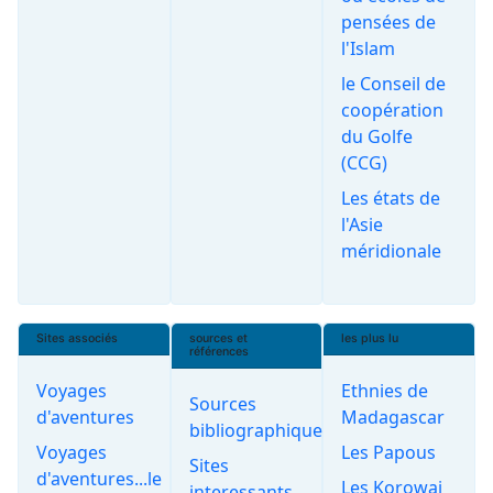
pensées de
l'Islam
le Conseil de
coopération
du Golfe
(CCG)
Les états de
l'Asie
méridionale
Sites associés
sources et
les plus lu
références
Voyages
Ethnies de
Sources
d'aventures
Madagascar
bibliographiques
Voyages
Les Papous
Sites
d'aventures...le
Les Korowai
interessants