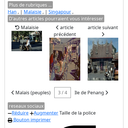
Plus de rubriques ...
Han
, |
Malaisie
, |
Singapour
,
D'autres articles pourraient vous intéresser
Malaisie
article
article suivant
précédent
Malais (peuples)
3 / 4
Ile de Penang
reseaux sociaux
Réduire
Augmenter
Taille de la police
Bouton imprimer