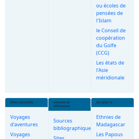
ou écoles de
pensées de
l'Islam
le Conseil de
coopération
du Golfe
(CCG)
Les états de
l'Asie
méridionale
Sites associés
sources et
les plus lu
références
Voyages
Ethnies de
Sources
d'aventures
Madagascar
bibliographiques
Voyages
Les Papous
Sites