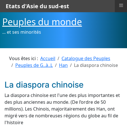
≡
Etats d'Asie du sud-est
Peuples du monde
... et ses minorités
Vous êtes ici :
Accueil
Catalogue des Peuples
Peuples de G..à..L
Han
La diaspora chinoise
La diaspora chinoise
La diaspora chinoise est l'une des plus importantes et
des plus anciennes au monde. (De l’ordre de 50
millions). Les Chinois, majoritairement des Han, ont
migré vers de nombreuses régions du globe au fil de
l'histoire