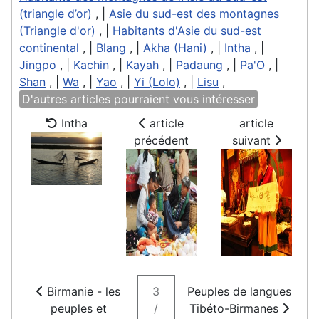
(triangle d’or)
, |
Asie du sud-est des montagnes
(Triangle d'or)
, |
Habitants d'Asie du sud-est
continental
, |
Blang
, |
Akha (Hani)
, |
Intha
, |
Jingpo
, |
Kachin
, |
Kayah
, |
Padaung
, |
Pa'O
, |
Shan
, |
Wa
, |
Yao
, |
Yi (Lolo)
, |
Lisu
,
D'autres articles pourraient vous intéresser
Intha
article
article
précédent
suivant
Birmanie - les
3
Peuples de langues
peuples et
/
Tibéto-Birmanes