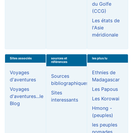
du Golfe
(CCG)
Les états de
l'Asie
méridionale
Sites associés
sources et
les plus lu
références
Voyages
Ethnies de
Sources
d'aventures
Madagascar
bibliographiques
Voyages
Les Papous
Sites
d'aventures...le
Les Korowai
interessants
Blog
Hmong -
(peuples)
les peuples
nomades