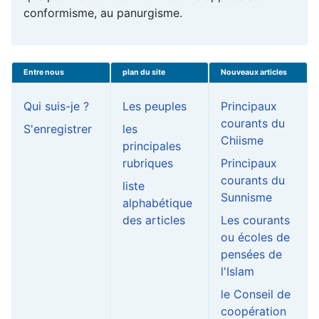
conformisme, au panurgisme.
Entre nous
plan du site
Nouveaux articles
Qui suis-je ?
Les peuples
Principaux
courants du
S'enregistrer
les
Chiisme
principales
rubriques
Principaux
courants du
liste
Sunnisme
alphabétique
des articles
Les courants
ou écoles de
pensées de
l'Islam
le Conseil de
coopération