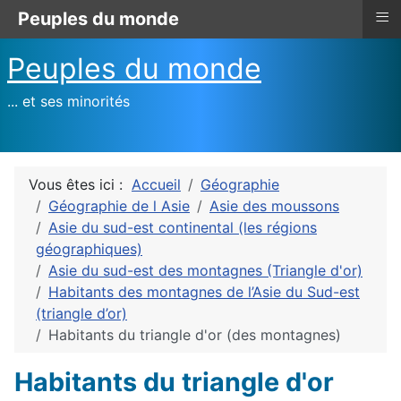
≡
Peuples du monde
Peuples du monde
... et ses minorités
Vous êtes ici :
Accueil
Géographie
Géographie de l Asie
Asie des moussons
Asie du sud-est continental (les régions
géographiques)
Asie du sud-est des montagnes (Triangle d'or)
Habitants des montagnes de l’Asie du Sud-est
(triangle d’or)
Habitants du triangle d'or (des montagnes)
Habitants du triangle d'or