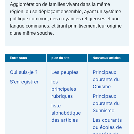
Agglomération de familles vivant dans la même
région, ou se déplaçant ensemble, ayant un système
politique commun, des croyances religieuses et une
langue communes, et tirant primitivement leur origine
d'une même souche.
Entre nous
plan du site
Nouveaux articles
Qui suis-je ?
Les peuples
Principaux
courants du
S'enregistrer
les
Chiisme
principales
rubriques
Principaux
courants du
liste
Sunnisme
alphabétique
des articles
Les courants
ou écoles de