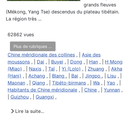
grands fleuves
(Mékong, Yang Tse) descendus du plateau tibétain.
La région très ...
62862 vues
Plus de rubriques ...
Chine méridionale des collines
, |
Asie des
moussons
, |
Dai
, |
Buyei
, |
Dong
, |
Han
, |
H Mong
(Miao)
, |
Naxis
, |
Taï
, |
Yi (Lolo)
, |
Zhuang
, |
Akha
(Hani)
, |
Achang
, |
Blang
, |
Bai
, |
Jingpo
, |
Lisu
, |
Maonan
, |
Qiang
, |
Tibéto-birmans
, |
Wa
, |
Yao
, |
Habitants de Chine méridionale
, |
Chine
, |
Yunnan
,
|
Guizhou
, |
Guangxi
,
Lire la suite...