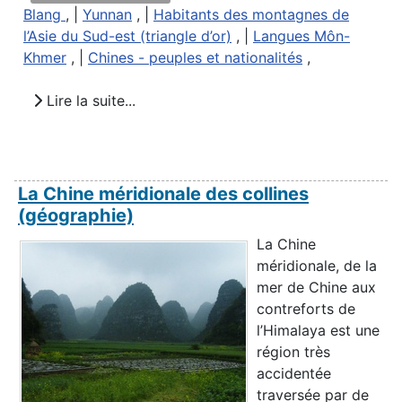
Blang
, |
Yunnan
, |
Habitants des montagnes de
l’Asie du Sud-est (triangle d’or)
, |
Langues Môn-
Khmer
, |
Chines - peuples et nationalités
,
Lire la suite...
La Chine méridionale des collines
(géographie)
La Chine
méridionale, de la
mer de Chine aux
contreforts de
l’Himalaya est une
région très
accidentée
traversée par de