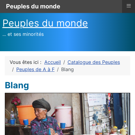
≡
Peuples du monde
Peuples du monde
... et ses minorités
Vous êtes ici :
Accueil
Catalogue des Peuples
Peuples de A à F
Blang
Blang