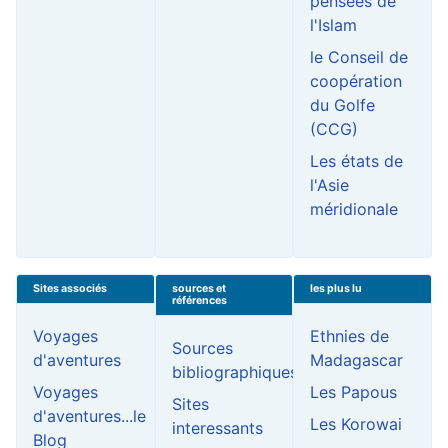
pensées de
l'Islam
le Conseil de
coopération
du Golfe
(CCG)
Les états de
l'Asie
méridionale
Sites associés
sources et
les plus lu
références
Voyages
Ethnies de
Sources
d'aventures
Madagascar
bibliographiques
Voyages
Les Papous
Sites
d'aventures...le
Les Korowai
interessants
Blog