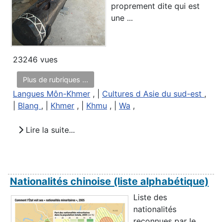
proprement dite qui est
une ...
23246 vues
Plus de rubriques ...
Langues Môn-Khmer
, |
Cultures d Asie du sud-est
,
|
Blang
, |
Khmer
, |
Khmu
, |
Wa
,
Lire la suite...
Nationalités chinoise (liste alphabétique)
Liste des
nationalités
reconnues par le