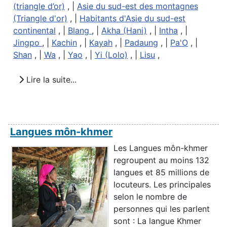
(triangle d’or)
, |
Asie du sud-est des montagnes
(Triangle d'or)
, |
Habitants d'Asie du sud-est
continental
, |
Blang
, |
Akha (Hani)
, |
Intha
, |
Jingpo
, |
Kachin
, |
Kayah
, |
Padaung
, |
Pa'O
, |
Shan
, |
Wa
, |
Yao
, |
Yi (Lolo)
, |
Lisu
,
Lire la suite...
Langues môn-khmer
Les Langues môn-khmer
regroupent au moins 132
langues et 85 millions de
locuteurs. Les principales
selon le nombre de
personnes qui les parlent
sont : La langue Khmer