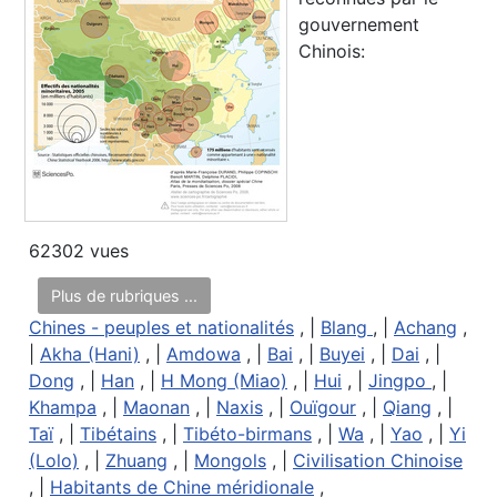
gouvernement
Chinois:
62302 vues
Plus de rubriques ...
Chines - peuples et nationalités
, |
Blang
, |
Achang
,
|
Akha (Hani)
, |
Amdowa
, |
Bai
, |
Buyei
, |
Dai
, |
Dong
, |
Han
, |
H Mong (Miao)
, |
Hui
, |
Jingpo
, |
Khampa
, |
Maonan
, |
Naxis
, |
Ouïgour
, |
Qiang
, |
Taï
, |
Tibétains
, |
Tibéto-birmans
, |
Wa
, |
Yao
, |
Yi
(Lolo)
, |
Zhuang
, |
Mongols
, |
Civilisation Chinoise
, |
Habitants de Chine méridionale
,