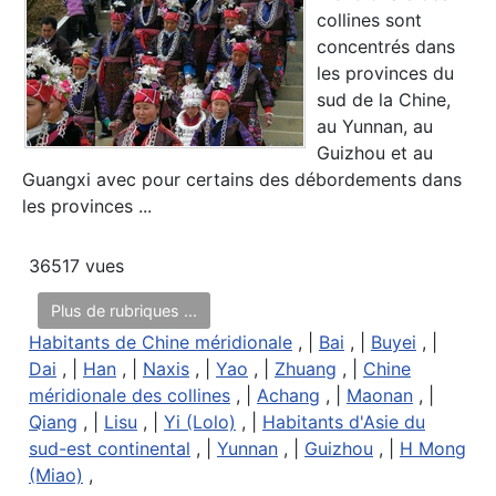
collines sont
concentrés dans
les provinces du
sud de la Chine,
au Yunnan, au
Guizhou et au
Guangxi avec pour certains des débordements dans
les provinces ...
36517 vues
Plus de rubriques ...
Habitants de Chine méridionale
, |
Bai
, |
Buyei
, |
Dai
, |
Han
, |
Naxis
, |
Yao
, |
Zhuang
, |
Chine
méridionale des collines
, |
Achang
, |
Maonan
, |
Qiang
, |
Lisu
, |
Yi (Lolo)
, |
Habitants d'Asie du
sud-est continental
, |
Yunnan
, |
Guizhou
, |
H Mong
(Miao)
,