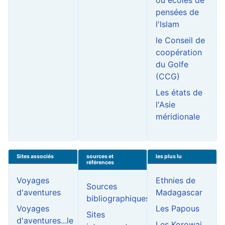
ou écoles de
pensées de
l'Islam
le Conseil de
coopération
du Golfe
(CCG)
Les états de
l'Asie
méridionale
Sites associés
sources et
les plus lu
références
Voyages
Ethnies de
Sources
d'aventures
Madagascar
bibliographiques
Voyages
Les Papous
Sites
d'aventures...le
Les Korowai