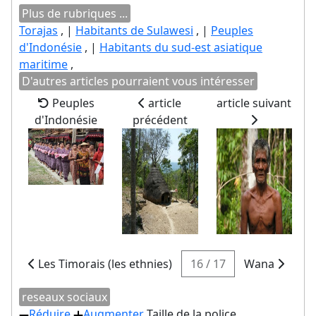
Plus de rubriques ...
Torajas
, |
Habitants de Sulawesi
, |
Peuples
d'Indonésie
, |
Habitants du sud-est asiatique
maritime
,
D'autres articles pourraient vous intéresser
Peuples
article
article suivant
d'Indonésie
précédent
Les Timorais (les ethnies)
16 / 17
Wana
reseaux sociaux
Réduire
Augmenter
Taille de la police