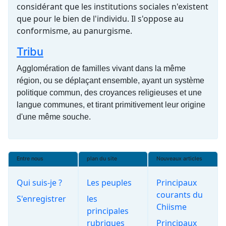
considérant que les institutions sociales n'existent
que pour le bien de l'individu. Il s'oppose au
conformisme, au panurgisme.
Tribu
Agglomération de familles vivant dans la même
région, ou se déplaçant ensemble, ayant un système
politique commun, des croyances religieuses et une
langue communes, et tirant primitivement leur origine
d'une même souche.
Entre nous
plan du site
Nouveaux articles
Qui suis-je ?
Les peuples
Principaux
courants du
S'enregistrer
les
Chiisme
principales
rubriques
Principaux