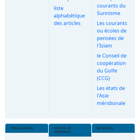
courants du
liste
Sunnisme
alphabétique
des articles
Les courants
ou écoles de
pensées de
l'Islam
le Conseil de
coopération
du Golfe
(CCG)
Les états de
l'Asie
méridionale
Sites associés
sources et
les plus lu
références