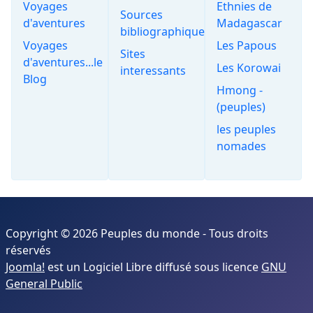
Voyages
Ethnies de
Sources
d'aventures
Madagascar
bibliographiques
Voyages
Les Papous
Sites
d'aventures...le
Les Korowai
interessants
Blog
Hmong -
(peuples)
les peuples
nomades
Copyright © 2026 Peuples du monde - Tous droits
réservés
Joomla!
est un Logiciel Libre diffusé sous licence
GNU
General Public