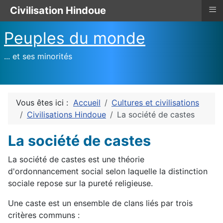
≡
Civilisation Hindoue
Peuples du monde
... et ses minorités
Vous êtes ici :
Accueil
Cultures et civilisations
Civilisations Hindoue
La société de castes
La société de castes
La société de castes est une théorie
d'ordonnancement social selon laquelle la distinction
sociale repose sur la pureté religieuse.
Une caste est un ensemble de clans liés par trois
critères communs :