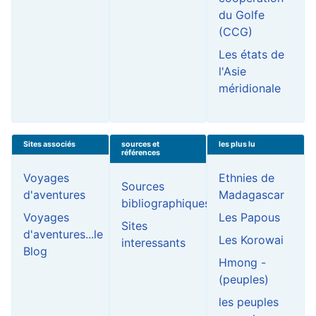
du Golfe
(CCG)
Les états de
l'Asie
méridionale
Sites associés
sources et
les plus lu
références
Voyages
Ethnies de
Sources
d'aventures
Madagascar
bibliographiques
Voyages
Les Papous
Sites
d'aventures...le
Les Korowai
interessants
Blog
Hmong -
(peuples)
les peuples