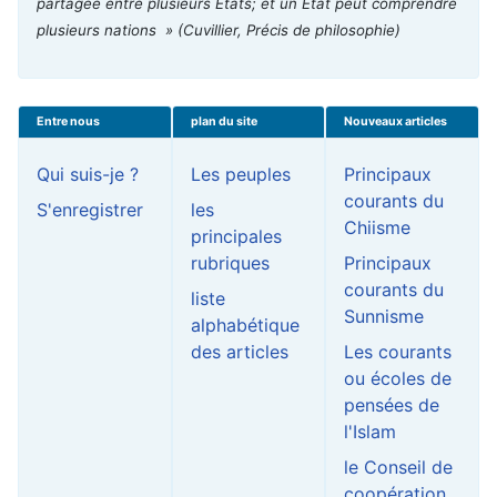
partagée entre plusieurs États; et un État peut comprendre
plusieurs nations »
(Cuvillier, Précis de philosophie)
Entre nous
plan du site
Nouveaux articles
Qui suis-je ?
Les peuples
Principaux
courants du
S'enregistrer
les
Chiisme
principales
rubriques
Principaux
courants du
liste
Sunnisme
alphabétique
des articles
Les courants
ou écoles de
pensées de
l'Islam
le Conseil de
coopération