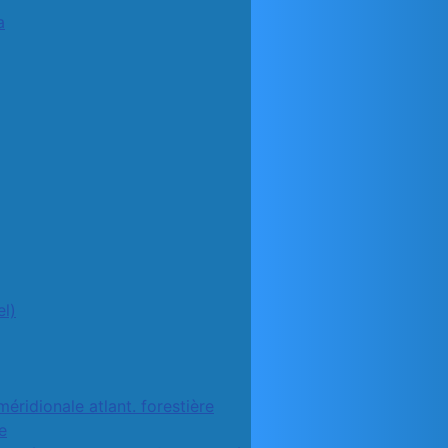
a
l)
méridionale atlant. forestière
e