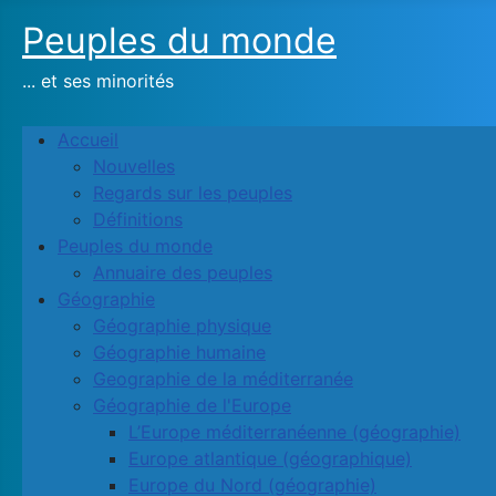
Peuples du monde
... et ses minorités
Accueil
Nouvelles
Regards sur les peuples
Définitions
Peuples du monde
Annuaire des peuples
Géographie
Géographie physique
Géographie humaine
Geographie de la méditerranée
Géographie de l'Europe
L’Europe méditerranéenne (géographie)
Europe atlantique (géographique)
Europe du Nord (géographie)