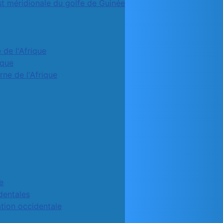
st méridionale du golfe de Guinée
 de l'Afrique
ique
rne de l'Afrique
e
identales
ation occidentale