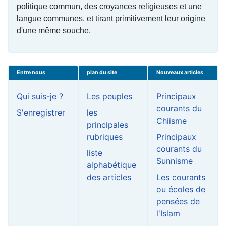
politique commun, des croyances religieuses et une
langue communes, et tirant primitivement leur origine
d'une même souche.
Entre nous
plan du site
Nouveaux articles
Qui suis-je ?
Les peuples
Principaux
courants du
S'enregistrer
les
Chiisme
principales
rubriques
Principaux
courants du
liste
Sunnisme
alphabétique
des articles
Les courants
ou écoles de
pensées de
l'Islam