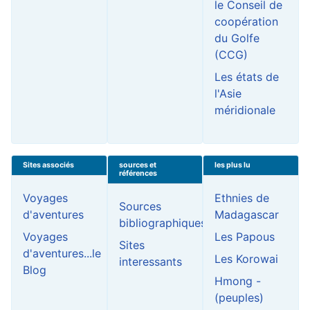
le Conseil de
coopération
du Golfe
(CCG)
Les états de
l'Asie
méridionale
Sites associés
sources et
les plus lu
références
Voyages
Ethnies de
Sources
d'aventures
Madagascar
bibliographiques
Voyages
Les Papous
Sites
d'aventures...le
Les Korowai
interessants
Blog
Hmong -
(peuples)