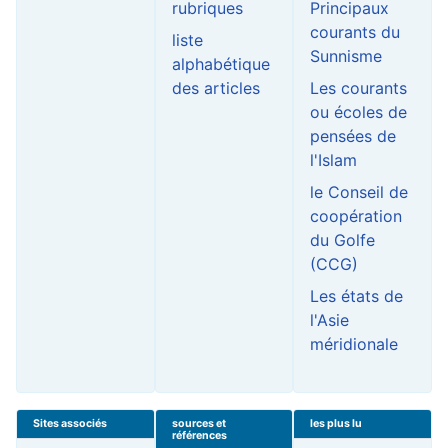
rubriques
Principaux
courants du
liste
Sunnisme
alphabétique
des articles
Les courants
ou écoles de
pensées de
l'Islam
le Conseil de
coopération
du Golfe
(CCG)
Les états de
l'Asie
méridionale
Sites associés
sources et
les plus lu
références