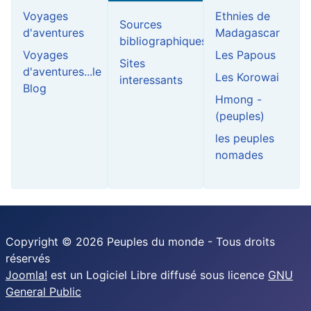
Voyages
Ethnies de
Sources
d'aventures
Madagascar
bibliographiques
Voyages
Les Papous
Sites
d'aventures...le
Les Korowai
interessants
Blog
Hmong -
(peuples)
les peuples
nomades
Copyright © 2026 Peuples du monde - Tous droits
réservés
Joomla!
est un Logiciel Libre diffusé sous licence
GNU
General Public