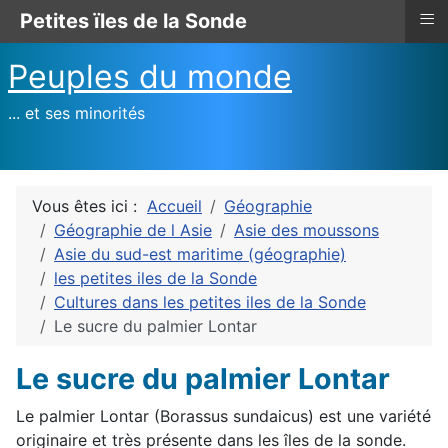
≡
Petites ïles de la Sonde
Peuples du monde
... et ses minorités
Vous êtes ici :
Accueil
Géographie
Géographie de l Asie
Asie des moussons
Asie du sud-est maritime (géographie)
les petites iles de la Sonde
Cultures dans les petites iles de la Sonde
Le sucre du palmier Lontar
Le sucre du palmier Lontar
Le palmier Lontar (Borassus sundaicus) est une variété
originaire et très présente dans les îles de la sonde.